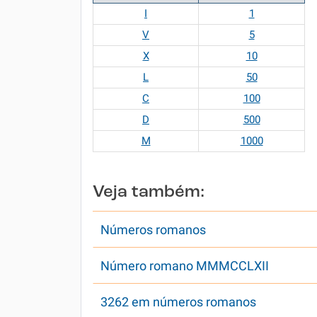
I
1
V
5
X
10
L
50
C
100
D
500
M
1000
Veja também:
Números romanos
Número romano MMMCCLXII
3262 em números romanos