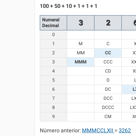
Química
100 + 50 + 10 + 1 + 1 + 1
Todos os Exercícios
Numeral
3
2
Decimal
0
1
M
C
2
MM
CC
X
3
MMM
CCC
X
4
CD
X
5
D
6
DC
L
7
DCC
L
8
DCCC
LX
9
CM
X
Número anterior:
MMMCCLXII
=
3262