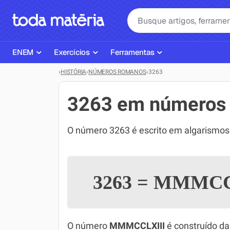
ENEM
Exercícios
Ferramentas
›
HISTÓRIA
›
NÚMEROS ROMANOS
›
3263
Página Inicial ENEM
ENEM
Ajudante de Dever de Casa
Plano de Estudos
Matemática
Corretor de Redação
3263 em números
Matérias do ENEM
Português
Exercícios
O número 3263 é escrito em algarismo
Corretor de Redação
História
Gerador Referências Bibliográfi
Exercícios ENEM
Biologia
3263
=
MMMCC
Simulados ENEM
Inglês
Tira Dúvidas
Geografia
Simulador SiSU
Física
O número
MMMCCLXIII
é construído da