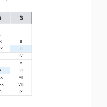
6
3
X
I
X
II
XX
III
L
IV
L
V
X
VI
XX
VII
XX
VIII
C
IX