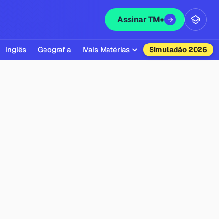
Assinar TM+
Inglês
Geografia
Mais Matérias
Simuladão 2026
Biologia
Química
Física
Filosofia
Literatura
Sociologia
Educação Física
Todas as Matérias