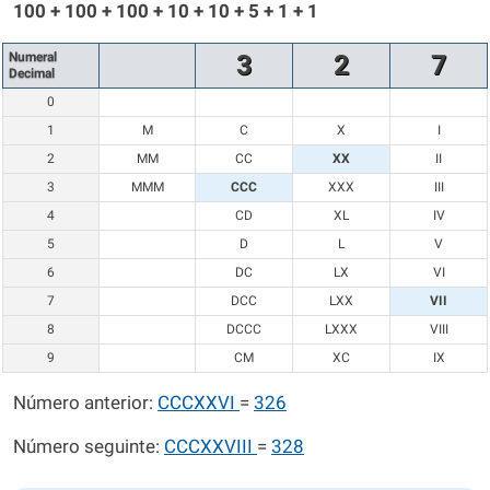
100 + 100 + 100 + 10 + 10 + 5 + 1 + 1
Numeral
3
2
7
Decimal
0
1
M
C
X
I
2
MM
CC
XX
II
3
MMM
CCC
XXX
III
4
CD
XL
IV
5
D
L
V
6
DC
LX
VI
7
DCC
LXX
VII
8
DCCC
LXXX
VIII
9
CM
XC
IX
Número anterior:
CCCXXVI
=
326
Número seguinte:
CCCXXVIII
=
328