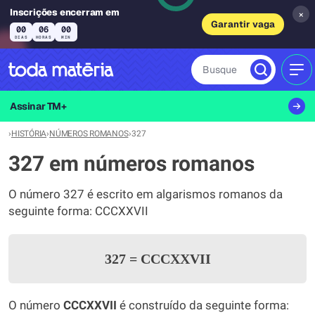
Inscrições encerram em
×
Garantir vaga
00
06
00
DIAS
HORAS
MIN
Busque
MEN
Assinar TM+
›
HISTÓRIA
›
NÚMEROS ROMANOS
›
327
327 em números romanos
O número 327 é escrito em algarismos romanos da
seguinte forma: CCCXXVII
327
=
CCCXXVII
O número
CCCXXVII
é construído da seguinte forma: