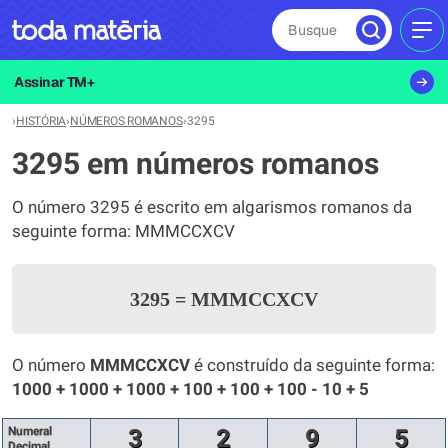
Busque
MEN
Assinar TM+
›
HISTÓRIA
›
NÚMEROS ROMANOS
›
3295
3295 em números romanos
O número 3295 é escrito em algarismos romanos da
seguinte forma: MMMCCXCV
3295
=
MMMCCXCV
O número
MMMCCXCV
é construído da seguinte forma:
1000 + 1000 + 1000 + 100 + 100 + 100 - 10 + 5
Numeral
3
2
9
5
Decimal