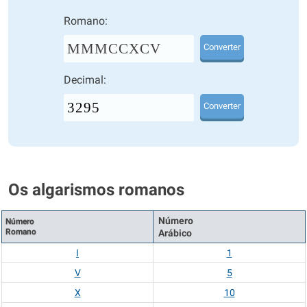
Romano:
MMMCCXCV
Converter
Decimal:
Converter
Os algarismos romanos
Número
Número
Romano
Arábico
I
1
V
5
X
10