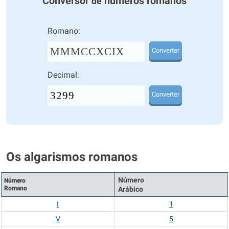
Conversor
números romanos
de
Romano:
MMMCCXCIX
Converter
Decimal:
Converter
Os algarismos romanos
Número
Número
Romano
Arábico
I
1
V
5