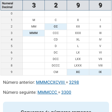
Numeral
3
2
9
9
Decimal
0
1
M
C
X
I
2
MM
CC
XX
II
3
MMM
CCC
XXX
III
4
CD
XL
IV
5
D
L
V
6
DC
LX
VI
7
DCC
LXX
VII
8
DCCC
LXXX
VIII
9
CM
XC
IX
Número anterior:
MMMCCXCVIII
=
3298
Número seguinte:
MMMCCC
=
3300