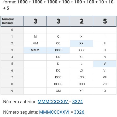
forma:
1000 + 1000 + 1000 + 100 + 100 + 100 + 10 + 10
+ 5
Numeral
3
3
2
5
Decimal
0
1
M
C
X
I
2
MM
CC
XX
II
3
MMM
CCC
XXX
III
4
CD
XL
IV
5
D
L
V
6
DC
LX
VI
7
DCC
LXX
VII
8
DCCC
LXXX
VIII
9
CM
XC
IX
Número anterior:
MMMCCCXXIV
=
3324
Número seguinte:
MMMCCCXXVI
=
3326