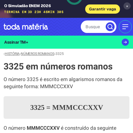
O Simuladão ENEM 2026
×
Garantir vaga
TERMINA EM
3D 23H 46MIN 30S
Busque
MEN
Assinar TM+
›
HISTÓRIA
›
NÚMEROS ROMANOS
›
3325
3325 em números romanos
O número 3325 é escrito em algarismos romanos da
seguinte forma: MMMCCCXXV
3325
=
MMMCCCXXV
O número
MMMCCCXXV
é construído da seguinte