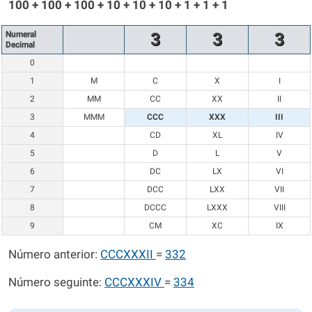
100 + 100 + 100 + 10 + 10 + 10 + 1 + 1 + 1
Numeral
3
3
3
Decimal
0
1
M
C
X
I
2
MM
CC
XX
II
3
MMM
CCC
XXX
III
4
CD
XL
IV
5
D
L
V
6
DC
LX
VI
7
DCC
LXX
VII
8
DCCC
LXXX
VIII
9
CM
XC
IX
Número anterior:
CCCXXXII
=
332
Número seguinte:
CCCXXXIV
=
334