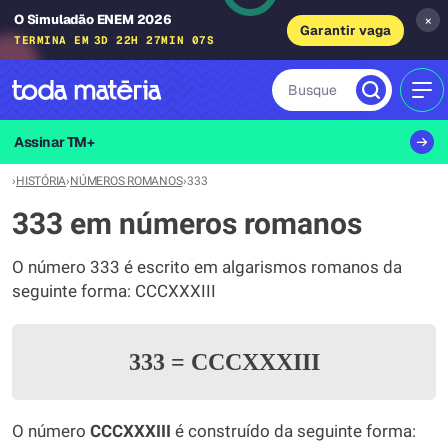
O Simuladão ENEM 2026
×
Garantir vaga
TERMINA EM
3D 22H 27MIN 07S
Busque
MEN
Assinar TM+
›
HISTÓRIA
›
NÚMEROS ROMANOS
›
333
333 em números romanos
O número 333 é escrito em algarismos romanos da
seguinte forma: CCCXXXIII
333
=
CCCXXXIII
O número
CCCXXXIII
é construído da seguinte forma: