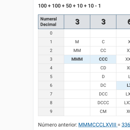
Química
100 + 100 + 50 + 10 + 10 - 1
Todos os Exercícios
Numeral
3
3
Decimal
0
1
M
C
2
MM
CC
X
3
MMM
CCC
X
4
CD
X
5
D
6
DC
L
7
DCC
L
8
DCCC
LX
9
CM
X
Número anterior:
MMMCCCLXVIII
=
33