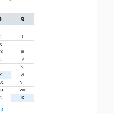
6
9
X
I
X
II
XX
III
L
IV
L
V
X
VI
XX
VII
XX
VIII
C
IX
68