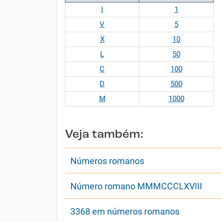
I
1
V
5
X
10
L
50
C
100
D
500
M
1000
Veja também:
Números romanos
Número romano MMMCCCLXVIII
3368 em números romanos