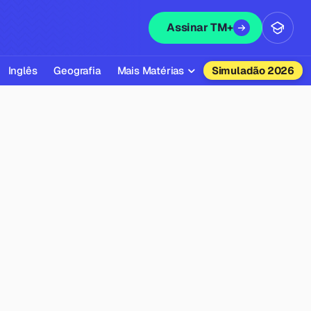
Assinar TM+
Inglês
Geografia
Mais Matérias
Simuladão 2026
Biologia
Química
Física
Filosofia
Literatura
Sociologia
Educação Física
Todas as Matérias