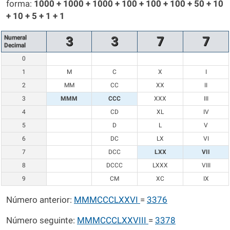
forma:
1000 + 1000 + 1000 + 100 + 100 + 100 + 50 + 10
+ 10 + 5 + 1 + 1
Numeral
3
3
7
7
Decimal
0
1
M
C
X
I
2
MM
CC
XX
II
3
MMM
CCC
XXX
III
4
CD
XL
IV
5
D
L
V
6
DC
LX
VI
7
DCC
LXX
VII
8
DCCC
LXXX
VIII
9
CM
XC
IX
Número anterior:
MMMCCCLXXVI
=
3376
Número seguinte:
MMMCCCLXXVIII
=
3378