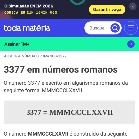
O Simuladão ENEM 2026
×
Garantir vaga
COMEÇA EM
21H 16MIN 06S
Busque
MEN
Assinar TM+
›
HISTÓRIA
›
NÚMEROS ROMANOS
›
3377
3377 em números romanos
O número 3377 é escrito em algarismos romanos da
seguinte forma: MMMCCCLXXVII
3377
=
MMMCCCLXXVII
O número
MMMCCCLXXVII
é construído da seguinte