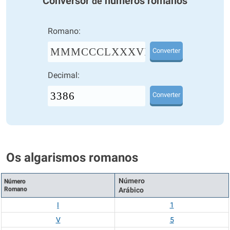
Conversor
números romanos
de
Romano:
MMMCCCLXXXVI
Converter
Decimal:
Converter
Os algarismos romanos
Número
Número
Romano
Arábico
I
1
V
5