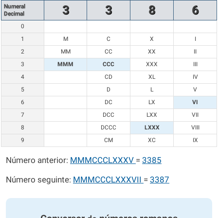
Numeral
3
3
8
6
Decimal
0
1
M
C
X
I
2
MM
CC
XX
II
3
MMM
CCC
XXX
III
4
CD
XL
IV
5
D
L
V
6
DC
LX
VI
7
DCC
LXX
VII
8
DCCC
LXXX
VIII
9
CM
XC
IX
Número anterior:
MMMCCCLXXXV
=
3385
Número seguinte:
MMMCCCLXXXVII
=
3387