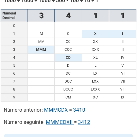
1000 + 1000 + 1000 + 500 - 100 + 10 + 1
Numeral
3
4
1
1
Decimal
0
1
M
C
X
I
2
MM
CC
XX
II
3
MMM
CCC
XXX
III
4
CD
XL
IV
5
D
L
V
6
DC
LX
VI
7
DCC
LXX
VII
8
DCCC
LXXX
VIII
9
CM
XC
IX
Número anterior:
MMMCDX
=
3410
Número seguinte:
MMMCDXII
=
3412