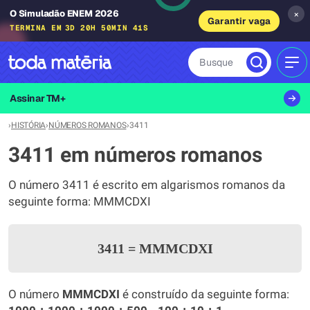
O Simuladão ENEM 2026
×
Garantir vaga
TERMINA EM
3D 20H 50MIN 41S
Busque
MEN
Assinar TM+
›
HISTÓRIA
›
NÚMEROS ROMANOS
›
3411
3411 em números romanos
O número 3411 é escrito em algarismos romanos da
seguinte forma: MMMCDXI
3411
=
MMMCDXI
O número
MMMCDXI
é construído da seguinte forma: