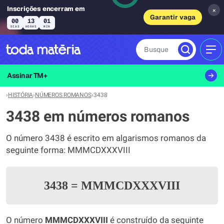
Inscrições encerram em
×
Garantir vaga
00
13
01
DIAS
HORAS
MIN
Busque
MEN
Assinar TM+
›
HISTÓRIA
›
NÚMEROS ROMANOS
›
3438
3438 em números romanos
O número 3438 é escrito em algarismos romanos da
seguinte forma: MMMCDXXXVIII
3438
=
MMMCDXXXVIII
O número
MMMCDXXXVIII
é construído da seguinte