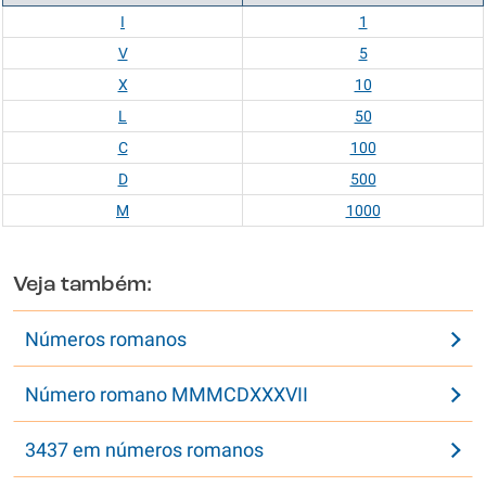
I
1
V
5
X
10
L
50
C
100
D
500
M
1000
Veja também:
Números romanos
Número romano MMMCDXXXVII
3437 em números romanos