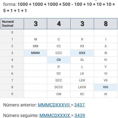
forma:
1000 + 1000 + 1000 + 500 - 100 + 10 + 10 + 10 +
5 + 1 + 1 + 1
Numeral
3
4
3
8
Decimal
0
1
M
C
X
I
2
MM
CC
XX
II
3
MMM
CCC
XXX
III
4
CD
XL
IV
5
D
L
V
6
DC
LX
VI
7
DCC
LXX
VII
8
DCCC
LXXX
VIII
9
CM
XC
IX
Número anterior:
MMMCDXXXVII
=
3437
Número seguinte:
MMMCDXXXIX
=
3439