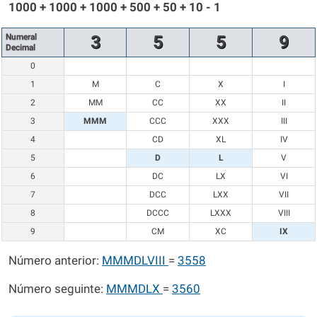
1000 + 1000 + 1000 + 500 + 50 + 10 - 1
Numeral
3
5
5
9
Decimal
0
1
M
C
X
I
2
MM
CC
XX
II
3
MMM
CCC
XXX
III
4
CD
XL
IV
5
D
L
V
6
DC
LX
VI
7
DCC
LXX
VII
8
DCCC
LXXX
VIII
9
CM
XC
IX
Número anterior:
MMMDLVIII
=
3558
Número seguinte:
MMMDLX
=
3560