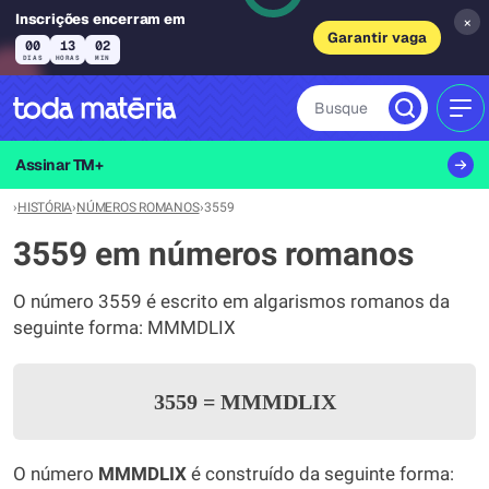
Inscrições encerram em
×
Garantir vaga
00
13
02
DIAS
HORAS
MIN
Busque
MEN
Assinar TM+
›
HISTÓRIA
›
NÚMEROS ROMANOS
›
3559
3559 em números romanos
O número 3559 é escrito em algarismos romanos da
seguinte forma: MMMDLIX
3559
=
MMMDLIX
O número
MMMDLIX
é construído da seguinte forma: