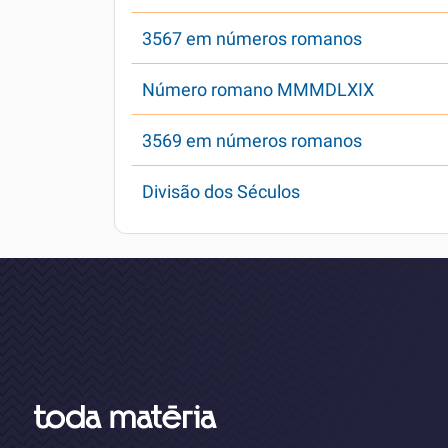
3567 em números romanos
Número romano MMMDLXIX
3569 em números romanos
Divisão dos Séculos