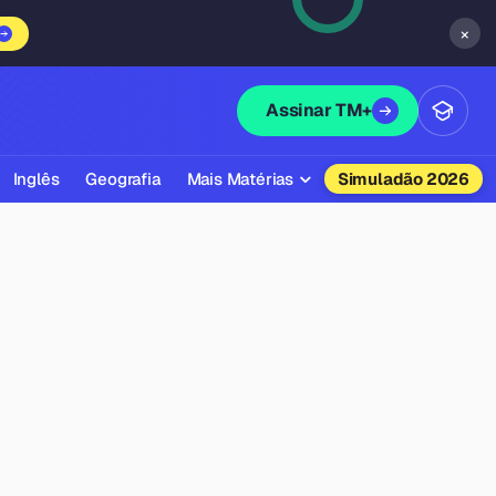
×
Assinar TM+
Inglês
Geografia
Mais Matérias
Simuladão 2026
Biologia
Química
Física
Filosofia
Literatura
Sociologia
Educação Física