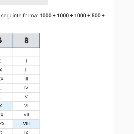
 seguinte forma:
1000 + 1000 + 1000 + 500 +
6
8
X
I
X
II
XX
III
L
IV
L
V
X
VI
XX
VII
XX
VIII
C
IX