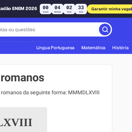
00
04
02
33
ladão ENEM 2026
Garantir minha vaga
DIAS
HORAS
MIN
SEG
Língua Portuguesa
Matemática
História
 romanos
s romanos da seguinte forma: MMMDLXVIII
cas ABNT
XVIII