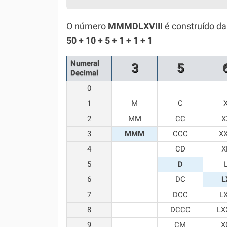
Simulador SiSU
Física
O número
MMMDLXVIII
é construído da
Química
50 + 10 + 5 + 1 + 1 + 1
Todos os Exercícios
Numeral
3
5
Decimal
0
1
M
C
2
MM
CC
X
3
MMM
CCC
X
4
CD
X
5
D
6
DC
L
7
DCC
L
8
DCCC
LX
9
CM
X