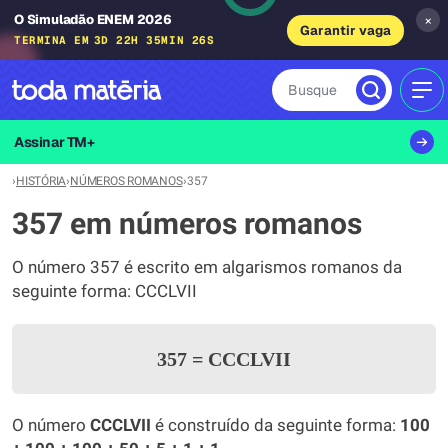
O Simuladão ENEM 2026
×
Garantir vaga
TERMINA EM
3D 22H 35MIN 26S
Busque
MEN
Assinar TM+
›
HISTÓRIA
›
NÚMEROS ROMANOS
›
357
357 em números romanos
O número 357 é escrito em algarismos romanos da
seguinte forma: CCCLVII
357
=
CCCLVII
O número
CCCLVII
é construído da seguinte forma:
100