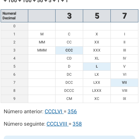
+ 100 + 100 + 50 + 5 + 1 + 1
Numeral
3
5
7
Decimal
0
1
M
C
X
I
2
MM
CC
XX
II
3
MMM
CCC
XXX
III
4
CD
XL
IV
5
D
L
V
6
DC
LX
VI
7
DCC
LXX
VII
8
DCCC
LXXX
VIII
9
CM
XC
IX
Número anterior:
CCCLVI
=
356
Número seguinte:
CCCLVIII
=
358