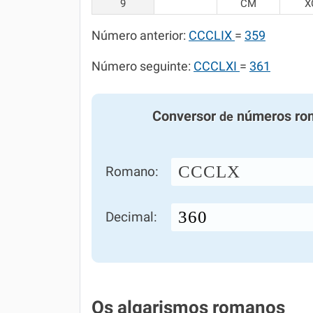
9
CM
X
Número anterior:
CCCLIX
=
359
Número seguinte:
CCCLXI
=
361
Conversor
números ro
de
CCCLX
Romano:
Decimal:
Os algarismos romanos