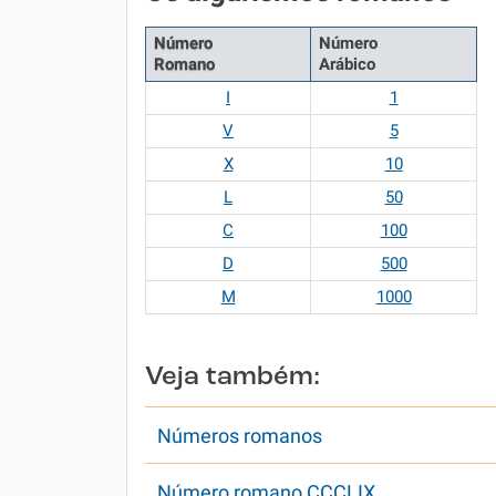
Número
Número
Romano
Arábico
I
1
V
5
X
10
L
50
C
100
D
500
M
1000
Veja também:
Números romanos
Número romano CCCLIX