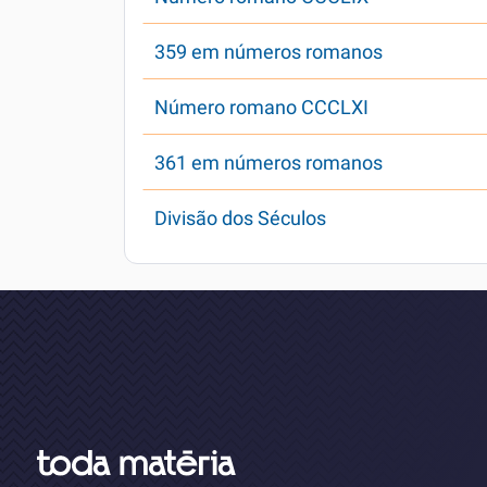
359 em números romanos
Número romano CCCLXI
361 em números romanos
Divisão dos Séculos