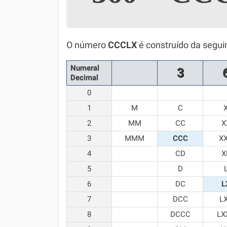
Simulador SiSU
Física
Química
O número
CCCLX
é construído da segui
Todos os Exercícios
Numeral
3
Decimal
0
1
M
C
2
MM
CC
X
3
MMM
CCC
X
4
CD
X
5
D
6
DC
L
7
DCC
L
8
DCCC
LX