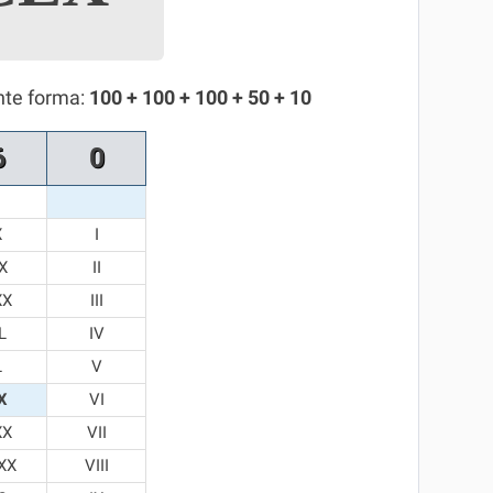
nte forma:
100 + 100 + 100 + 50 + 10
6
0
X
I
X
II
XX
III
L
IV
L
V
X
VI
XX
VII
XX
VIII