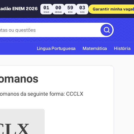
01
00
59
02
ladão ENEM 2026
Garantir minha vaga
DIAS
HORAS
MIN
SEG
Língua Portuguesa
Matemática
História
romanos
 romanos da seguinte forma: CCCLX
cas ABNT
CLX