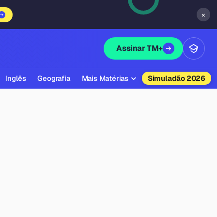
×
Assinar TM+
Inglês
Geografia
Mais Matérias
Simuladão 2026
Biologia
Química
Física
Filosofia
Literatura
Sociologia
Educação Física