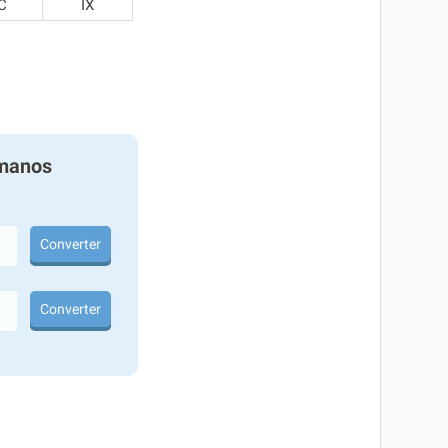
C
IX
manos
Converter
Converter