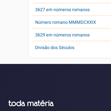
3627 em números romanos
Número romano MMMDCXXIX
3629 em números romanos
Divisão dos Séculos