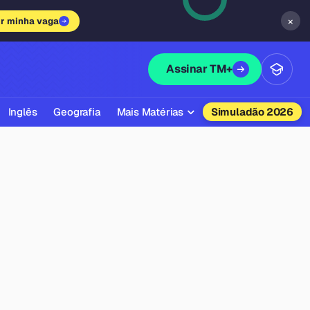
×
ir minha vaga
Assinar TM+
Inglês
Geografia
Mais Matérias
Simuladão 2026
Biologia
Química
Física
Filosofia
Literatura
Sociologia
Educação Física