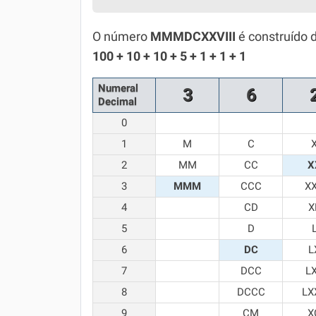
Simulador SiSU
Física
O número
MMMDCXXVIII
é construído 
Química
100 + 10 + 10 + 5 + 1 + 1 + 1
Todos os Exercícios
Numeral
3
6
Decimal
0
1
M
C
2
MM
CC
X
3
MMM
CCC
X
4
CD
X
5
D
6
DC
L
7
DCC
L
8
DCCC
LX
9
CM
X