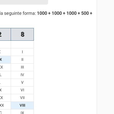
da seguinte forma:
1000 + 1000 + 1000 + 500 +
2
8
X
I
X
II
XX
III
L
IV
L
V
X
VI
XX
VII
XX
VIII
C
IX