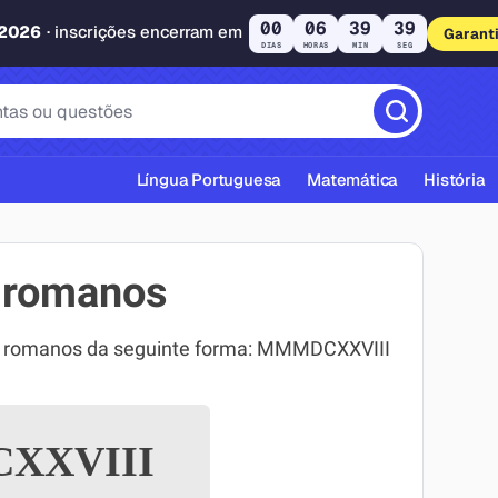
00
06
39
38
 2026
· inscrições encerram em
Garant
DIAS
HORAS
MIN
SEG
Língua Portuguesa
Matemática
História
 romanos
s romanos da seguinte forma: MMMDCXXVIII
cas ABNT
XXVIII