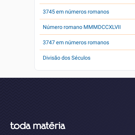
3745 em números romanos
Número romano MMMDCCXLVII
3747 em números romanos
Divisão dos Séculos