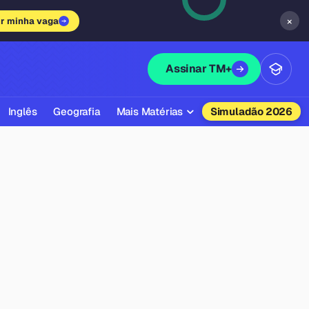
×
ir minha vaga
Assinar TM+
Inglês
Geografia
Mais Matérias
Simuladão 2026
Biologia
Química
Física
Filosofia
Literatura
Sociologia
Educação Física