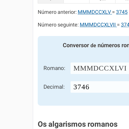
Número anterior:
MMMDCCXLV
=
3745
Número seguinte:
MMMDCCXLVII
=
37
Conversor
números ro
de
MMMDCCXLVI
Romano:
Decimal:
Os algarismos romanos