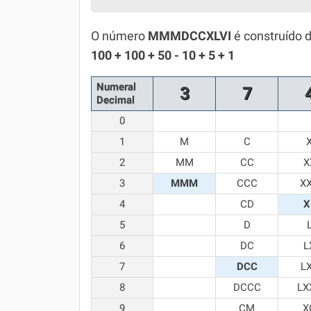
Simulador SiSU
Física
O número
MMMDCCXLVI
é construído 
Química
100 + 100 + 50 - 10 + 5 + 1
Todos os Exercícios
Numeral
3
7
Decimal
0
1
M
C
2
MM
CC
X
3
MMM
CCC
X
4
CD
X
5
D
6
DC
L
7
DCC
L
8
DCCC
LX
9
CM
X