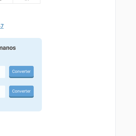
47
manos
Converter
Converter