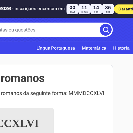
00
11
14
34
 2026
· inscrições encerram em
Garant
DIAS
HORAS
MIN
SEG
Língua Portuguesa
Matemática
História
 romanos
os romanos da seguinte forma: MMMDCCXLVI
cas ABNT
CXLVI