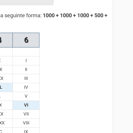
da seguinte forma:
1000 + 1000 + 1000 + 500 +
4
6
X
I
X
II
XX
III
L
IV
L
V
X
VI
XX
VII
XX
VIII
C
IX