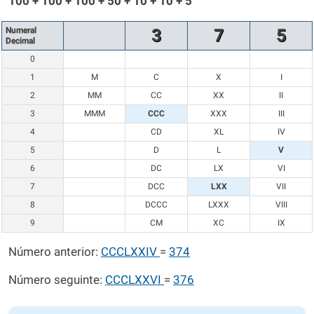
100 + 100 + 100 + 50 + 10 + 10 + 5
Numeral
3
7
5
Decimal
0
1
M
C
X
I
2
MM
CC
XX
II
3
MMM
CCC
XXX
III
4
CD
XL
IV
5
D
L
V
6
DC
LX
VI
7
DCC
LXX
VII
8
DCCC
LXXX
VIII
9
CM
XC
IX
Número anterior:
CCCLXXIV
=
374
Número seguinte:
CCCLXXVI
=
376