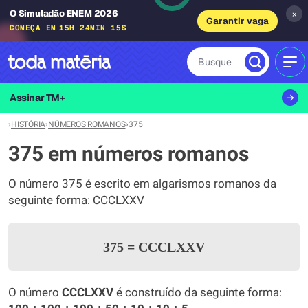
O Simuladão ENEM 2026
×
Garantir vaga
COMEÇA EM
15H 24MIN 14S
Busque
MEN
Assinar TM+
›
HISTÓRIA
›
NÚMEROS ROMANOS
›
375
375 em números romanos
O número 375 é escrito em algarismos romanos da
seguinte forma: CCCLXXV
375
=
CCCLXXV
O número
CCCLXXV
é construído da seguinte forma: