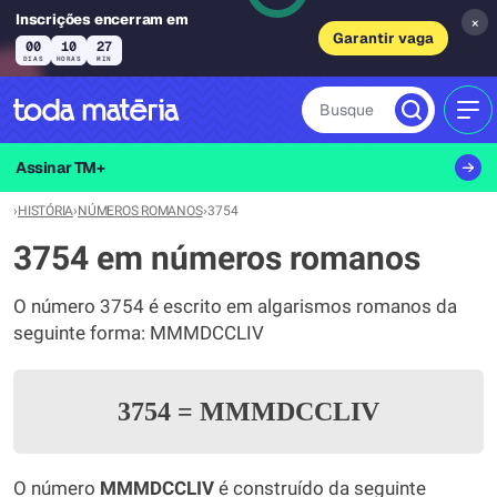
Inscrições encerram em
×
Garantir vaga
00
10
27
DIAS
HORAS
MIN
Busque
MEN
Assinar TM+
›
HISTÓRIA
›
NÚMEROS ROMANOS
›
3754
3754 em números romanos
O número 3754 é escrito em algarismos romanos da
seguinte forma: MMMDCCLIV
3754
=
MMMDCCLIV
O número
MMMDCCLIV
é construído da seguinte