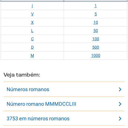
I
1
V
5
X
10
L
50
C
100
D
500
M
1000
Veja também:
Números romanos
Número romano MMMDCCLIII
3753 em números romanos