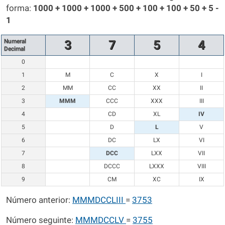
forma:
1000 + 1000 + 1000 + 500 + 100 + 100 + 50 + 5 -
1
Numeral
3
7
5
4
Decimal
0
1
M
C
X
I
2
MM
CC
XX
II
3
MMM
CCC
XXX
III
4
CD
XL
IV
5
D
L
V
6
DC
LX
VI
7
DCC
LXX
VII
8
DCCC
LXXX
VIII
9
CM
XC
IX
Número anterior:
MMMDCCLIII
=
3753
Número seguinte:
MMMDCCLV
=
3755