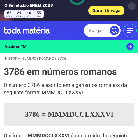
O Simuladão ENEM 2026
×
Garantir vaga
03
21
16
55
DIAS
HORAS
MIN
SEG
Busque
MEN
Assinar TM+
›
HISTÓRIA
›
NÚMEROS ROMANOS
›
3786
3786 em números romanos
O número 3786 é escrito em algarismos romanos da
seguinte forma: MMMDCCLXXXVI
3786
=
MMMDCCLXXXVI
O número
MMMDCCLXXXVI
é construído da seguinte