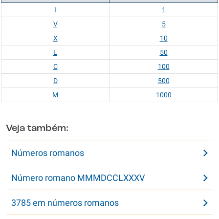
I
1
V
5
X
10
L
50
C
100
D
500
M
1000
Veja também:
Números romanos
Número romano MMMDCCLXXXV
3785 em números romanos