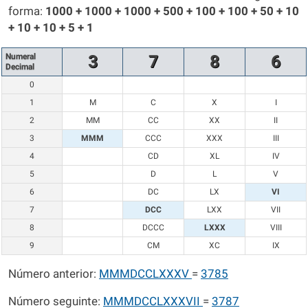
forma:
1000 + 1000 + 1000 + 500 + 100 + 100 + 50 + 10
+ 10 + 10 + 5 + 1
Numeral
3
7
8
6
Decimal
0
1
M
C
X
I
2
MM
CC
XX
II
3
MMM
CCC
XXX
III
4
CD
XL
IV
5
D
L
V
6
DC
LX
VI
7
DCC
LXX
VII
8
DCCC
LXXX
VIII
9
CM
XC
IX
Número anterior:
MMMDCCLXXXV
=
3785
Número seguinte:
MMMDCCLXXXVII
=
3787