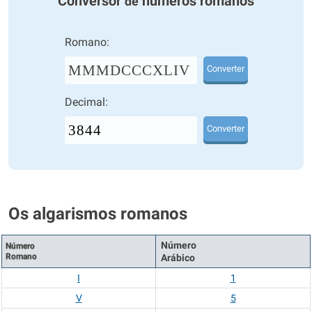
Conversor
números romanos
de
Romano:
MMMDCCCXLIV
Converter
Decimal:
Converter
Os algarismos romanos
Número
Número
Romano
Arábico
I
1
V
5