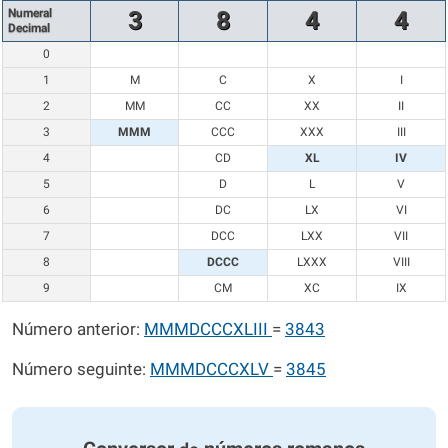
Numeral
3
8
4
4
Decimal
0
1
M
C
X
I
2
MM
CC
XX
II
3
MMM
CCC
XXX
III
4
CD
XL
IV
5
D
L
V
6
DC
LX
VI
7
DCC
LXX
VII
8
DCCC
LXXX
VIII
9
CM
XC
IX
Número anterior:
MMMDCCCXLIII
=
3843
Número seguinte:
MMMDCCCXLV
=
3845