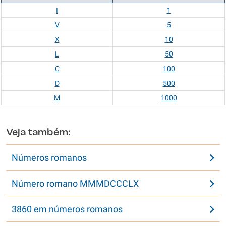
I
1
V
5
X
10
L
50
C
100
D
500
M
1000
Veja também:
Números romanos
Número romano MMMDCCCLX
3860 em números romanos