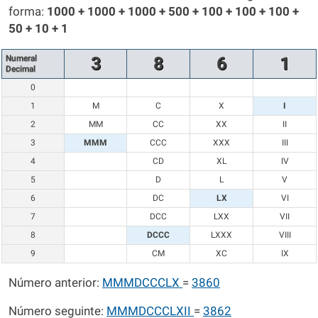
forma:
1000 + 1000 + 1000 + 500 + 100 + 100 + 100 +
50 + 10 + 1
Numeral
3
8
6
1
Decimal
0
1
M
C
X
I
2
MM
CC
XX
II
3
MMM
CCC
XXX
III
4
CD
XL
IV
5
D
L
V
6
DC
LX
VI
7
DCC
LXX
VII
8
DCCC
LXXX
VIII
9
CM
XC
IX
Número anterior:
MMMDCCCLX
=
3860
Número seguinte:
MMMDCCCLXII
=
3862