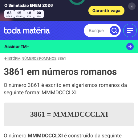
O Simuladão ENEM 2026
×
Garantir vaga
03
15
18
00
DIAS
HORAS
MIN
SEG
Busque
MEN
Assinar TM+
›
HISTÓRIA
›
NÚMEROS ROMANOS
›
3861
3861 em números romanos
O número 3861 é escrito em algarismos romanos da
seguinte forma: MMMDCCCLXI
3861
=
MMMDCCCLXI
O número
MMMDCCCLXI
é construído da seguinte