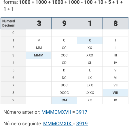
forma:
1000 + 1000 + 1000 + 1000 - 100 + 10 + 5 + 1 +
1 + 1
Numeral
3
9
1
8
Decimal
0
1
M
C
X
I
2
MM
CC
XX
II
3
MMM
CCC
XXX
III
4
CD
XL
IV
5
D
L
V
6
DC
LX
VI
7
DCC
LXX
VII
8
DCCC
LXXX
VIII
9
CM
XC
IX
Número anterior:
MMMCMXVII
=
3917
Número seguinte:
MMMCMXIX
=
3919