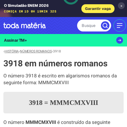
O Simuladão ENEM 2026
×
Garantir vaga
COMEÇA EM
1D 0H 19MIN 32S
Busque
MEN
Assinar TM+
›
HISTÓRIA
›
NÚMEROS ROMANOS
›
3918
3918 em números romanos
O número 3918 é escrito em algarismos romanos da
seguinte forma: MMMCMXVIII
3918
=
MMMCMXVIII
O número
MMMCMXVIII
é construído da seguinte