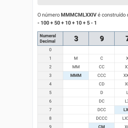
Simulador SiSU
Física
O número
MMMCMLXXIV
é construído 
Química
- 100 + 50 + 10 + 10 + 5 - 1
Todos os Exercícios
Numeral
3
9
Decimal
0
1
M
C
2
MM
CC
X
3
MMM
CCC
X
4
CD
X
5
D
6
DC
L
7
DCC
L
8
DCCC
LX
9
CM
X