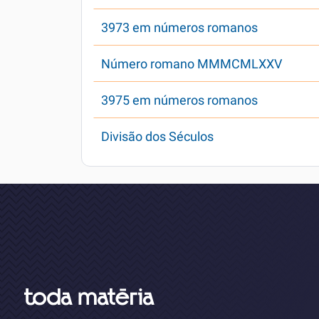
3973 em números romanos
Número romano MMMCMLXXV
3975 em números romanos
Divisão dos Séculos