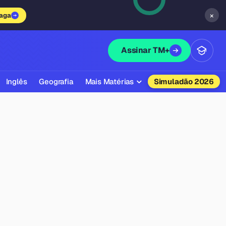
×
vaga
Assinar TM+
Inglês
Geografia
Mais Matérias
Simuladão 2026
Biologia
Química
Física
Filosofia
Literatura
Sociologia
Educação Física