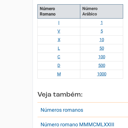
Número
Número
Romano
Arábico
I
1
V
5
X
10
L
50
C
100
D
500
M
1000
Veja também:
Números romanos
Número romano MMMCMLXXIII