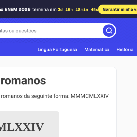
ão ENEM 2026
termina em
3d 15h 18min 44s
Garantir minha 
Língua Portuguesa
Matemática
História
 romanos
os romanos da seguinte forma: MMMCMLXXIV
cas ABNT
LXXIV