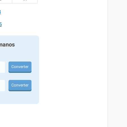
3
5
manos
Converter
Converter