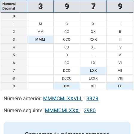
Numeral
3
9
7
9
Decimal
0
1
M
C
X
I
2
MM
CC
XX
II
3
MMM
CCC
XXX
III
4
CD
XL
IV
5
D
L
V
6
DC
LX
VI
7
DCC
LXX
VII
8
DCCC
LXXX
VIII
9
CM
XC
IX
Número anterior:
MMMCMLXXVIII
=
3978
Número seguinte:
MMMCMLXXX
=
3980