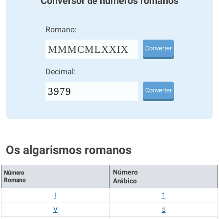
Conversor
números romanos
de
Romano:
MMMCMLXXIX
Converter
Decimal:
Converter
Os algarismos romanos
Número
Número
Romano
Arábico
I
1
V
5