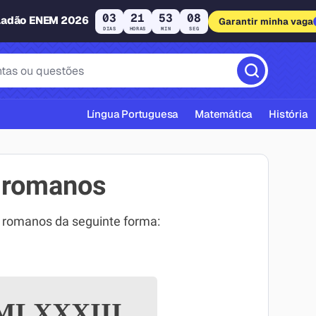
03
21
53
07
ladão ENEM 2026
Garantir minha vaga
DIAS
HORAS
MIN
SEG
Língua Portuguesa
Matemática
História
 romanos
 romanos da seguinte forma:
cas ABNT
LXXXIII