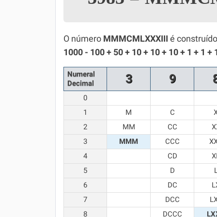
Simulador SiSU
Física
Química
O número
MMMCMLXXXIII
é construído
1000 - 100 + 50 + 10 + 10 + 10 + 1 + 1 + 
Todos os Exercícios
Numeral
3
9
Decimal
0
1
M
C
2
MM
CC
X
3
MMM
CCC
X
4
CD
X
5
D
6
DC
L
7
DCC
L
8
DCCC
LX