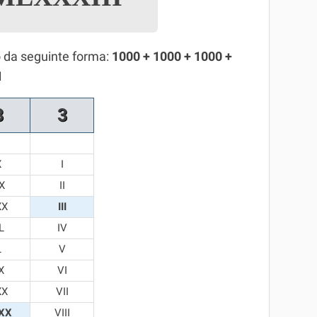
 da seguinte forma:
1000 + 1000 + 1000 +
1
8
3
X
I
X
II
XX
III
L
IV
L
V
X
VI
XX
VII
XX
VIII