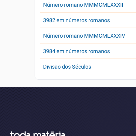
Número romano MMMCMLXXXII
3982 em números romanos
Número romano MMMCMLXXXIV
3984 em números romanos
Divisão dos Séculos