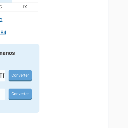
C
IX
2
984
manos
I
Converter
Converter