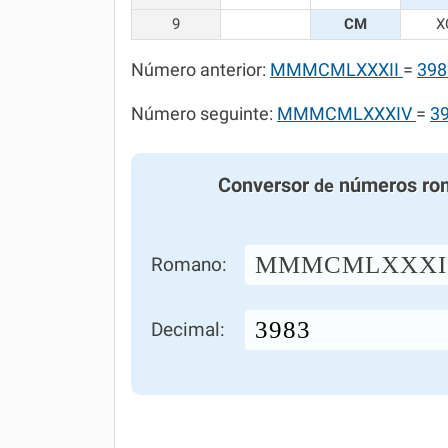
9
CM
X
Número anterior:
MMMCMLXXXII
=
398
Número seguinte:
MMMCMLXXXIV
=
3
Conversor
números ro
de
MMMCMLXXXII
Romano:
Decimal: