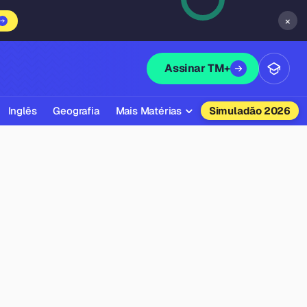
×
Assinar TM+
Inglês
Geografia
Mais Matérias
Simuladão 2026
Biologia
Química
Física
Filosofia
Literatura
Sociologia
Educação Física