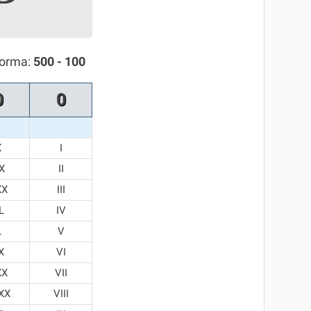
forma:
500 - 100
0
0
X
I
X
II
XX
III
L
IV
L
V
X
VI
XX
VII
XX
VIII