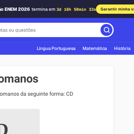
ão ENEM 2026
termina em
3d 16h 50min 32s
Garantir minha 
Língua Portuguesa
Matemática
História
romanos
romanos da seguinte forma: CD
cas ABNT
D