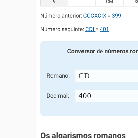
9
CM
X
Número anterior:
CCCXCIX
=
399
Número seguinte:
CDI
=
401
Conversor
números ro
de
CD
Romano:
Decimal:
Os algarismos romanos