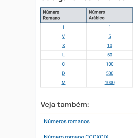
Número
Número
Romano
Arábico
I
1
V
5
X
10
L
50
C
100
D
500
M
1000
Veja também:
Números romanos
Número romano CCCXCIX