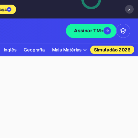
×
vaga
Assinar TM+
Inglês
Geografia
Mais Matérias
Simuladão 2026
Biologia
Química
Física
Filosofia
Literatura
Sociologia
Educação Física