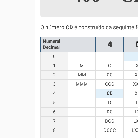
Simulador SiSU
Física
Química
O número
CD
é construído da seguinte 
Todos os Exercícios
Numeral
4
Decimal
0
1
M
C
2
MM
CC
X
3
MMM
CCC
X
4
CD
X
5
D
6
DC
L
7
DCC
L
8
DCCC
LX