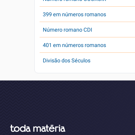
399 em números romanos
Número romano CDI
401 em números romanos
Divisão dos Séculos