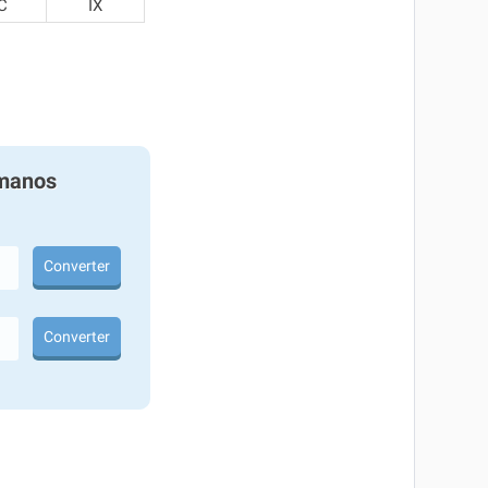
C
IX
manos
Converter
Converter