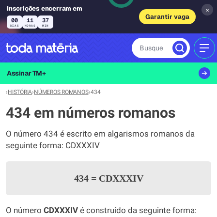
Inscrições encerram em
×
Garantir vaga
00
11
37
DIAS
HORAS
MIN
Busque
MEN
Assinar TM+
›
HISTÓRIA
›
NÚMEROS ROMANOS
›
434
434 em números romanos
O número 434 é escrito em algarismos romanos da
seguinte forma: CDXXXIV
434
=
CDXXXIV
O número
CDXXXIV
é construído da seguinte forma: