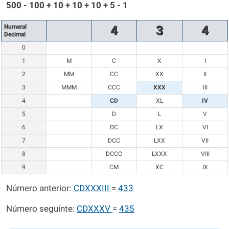
500 - 100 + 10 + 10 + 10 + 5 - 1
Numeral
4
3
4
Decimal
0
1
M
C
X
I
2
MM
CC
XX
II
3
MMM
CCC
XXX
III
4
CD
XL
IV
5
D
L
V
6
DC
LX
VI
7
DCC
LXX
VII
8
DCCC
LXXX
VIII
9
CM
XC
IX
Número anterior:
CDXXXIII
=
433
Número seguinte:
CDXXXV
=
435