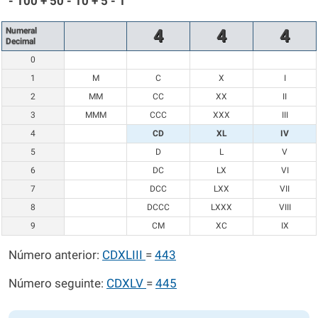
- 100 + 50 - 10 + 5 - 1
Numeral
4
4
4
Decimal
0
1
M
C
X
I
2
MM
CC
XX
II
3
MMM
CCC
XXX
III
4
CD
XL
IV
5
D
L
V
6
DC
LX
VI
7
DCC
LXX
VII
8
DCCC
LXXX
VIII
9
CM
XC
IX
Número anterior:
CDXLIII
=
443
Número seguinte:
CDXLV
=
445