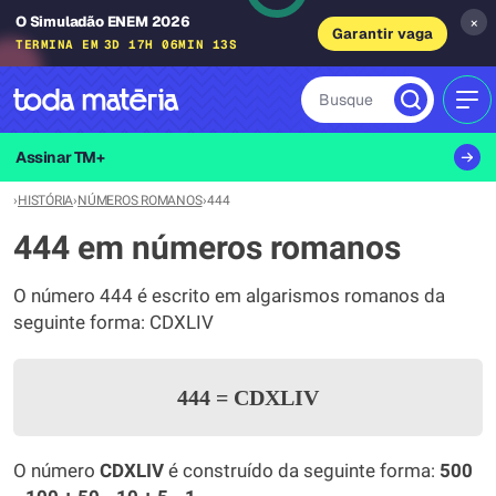
O Simuladão ENEM 2026
×
Garantir vaga
TERMINA EM
3D 17H 06MIN 13S
Busque
MEN
Assinar TM+
›
HISTÓRIA
›
NÚMEROS ROMANOS
›
444
444 em números romanos
O número 444 é escrito em algarismos romanos da
seguinte forma: CDXLIV
444
=
CDXLIV
O número
CDXLIV
é construído da seguinte forma:
500