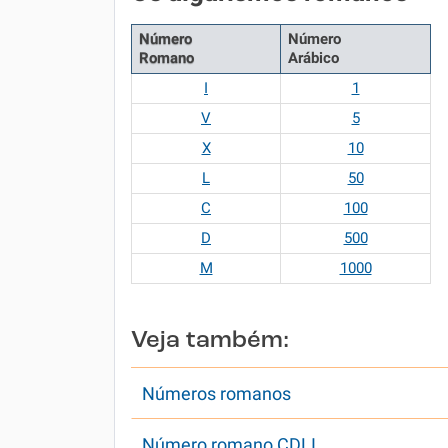
Número
Número
Romano
Arábico
I
1
V
5
X
10
L
50
C
100
D
500
M
1000
Veja também:
Números romanos
Número romano CDLI