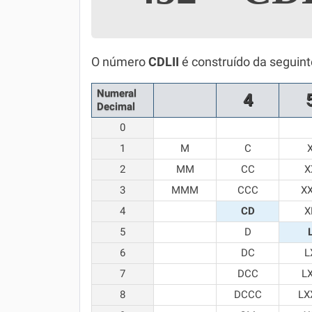
Simulador SiSU
Física
Química
O número
CDLII
é construído da seguin
Todos os Exercícios
Numeral
4
Decimal
0
1
M
C
2
MM
CC
X
3
MMM
CCC
X
4
CD
X
5
D
6
DC
L
7
DCC
L
8
DCCC
LX