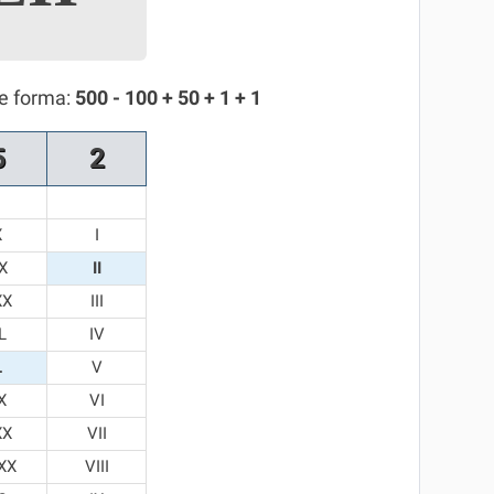
te forma:
500 - 100 + 50 + 1 + 1
5
2
X
I
X
II
XX
III
L
IV
L
V
X
VI
XX
VII
XX
VIII