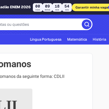
00
09
18
53
ladão ENEM 2026
Garantir minha vaga
DIAS
HORAS
MIN
SEG
Língua Portuguesa
Matemática
História
romanos
romanos da seguinte forma: CDLII
cas ABNT
II