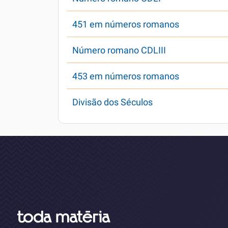
451 em números romanos
Número romano CDLIII
453 em números romanos
Divisão dos Séculos