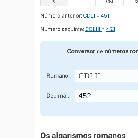
9
CM
X
Número anterior:
CDLI
=
451
Número seguinte:
CDLIII
=
453
Conversor
números ro
de
CDLII
Romano:
Decimal:
Os algarismos romanos