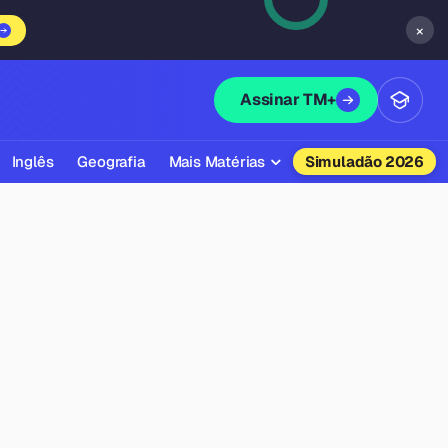
×
Assinar TM+
Inglês
Geografia
Mais Matérias
Simuladão 2026
Biologia
Química
Física
Filosofia
Literatura
Sociologia
Educação Física