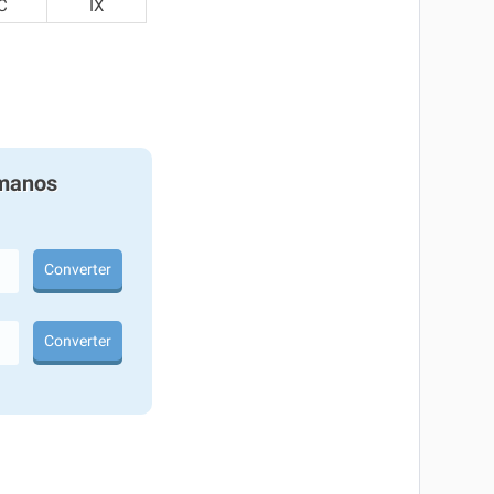
C
IX
manos
Converter
Converter