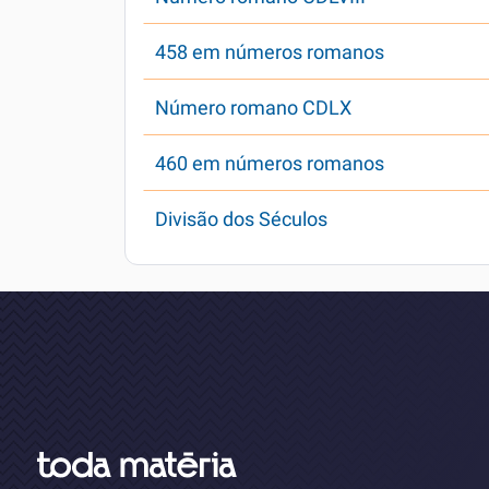
458 em números romanos
Número romano CDLX
460 em números romanos
Divisão dos Séculos