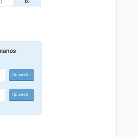
C
IX
manos
Converter
Converter