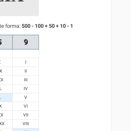
te forma:
500 - 100 + 50 + 10 - 1
5
9
X
I
X
II
XX
III
L
IV
L
V
X
VI
XX
VII
XX
VIII