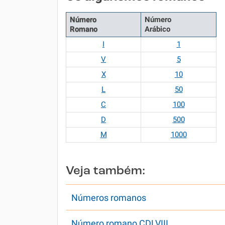
Número
Número
Romano
Arábico
I
1
V
5
X
10
L
50
C
100
D
500
M
1000
Veja também:
Números romanos
Número romano CDLVIII