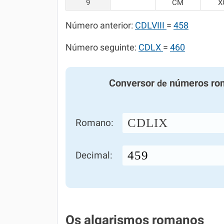
9
CM
X
Número anterior:
CDLVIII
=
458
Número seguinte:
CDLX
=
460
Conversor
números ro
de
CDLIX
Romano:
Decimal:
Os algarismos romanos