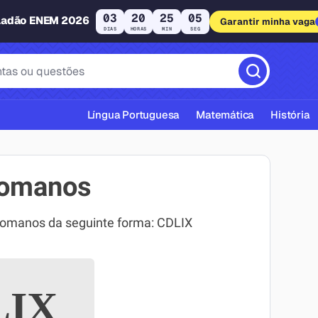
03
20
25
05
ladão ENEM 2026
Garantir minha vaga
DIAS
HORAS
MIN
SEG
Língua Portuguesa
Matemática
História
romanos
romanos da seguinte forma: CDLIX
cas ABNT
IX