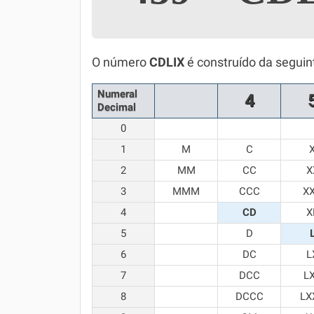
Simulador SiSU
Física
Química
O número
CDLIX
é construído da seguin
Todos os Exercícios
Numeral
4
Decimal
0
1
M
C
2
MM
CC
X
3
MMM
CCC
X
4
CD
X
5
D
6
DC
L
7
DCC
L
8
DCCC
LX