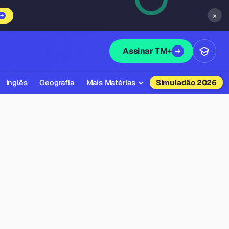
×
Assinar TM+
Inglês
Geografia
Mais Matérias
Simuladão 2026
Biologia
Química
Física
Filosofia
Literatura
Sociologia
Educação Física