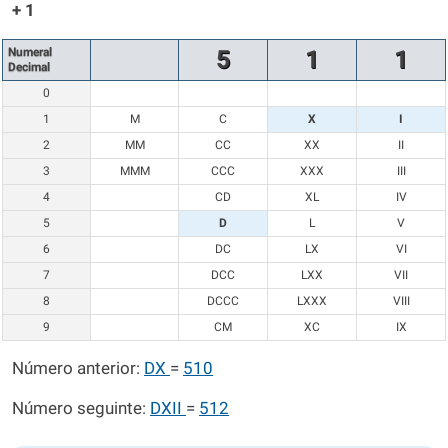
+ 1
Numeral
5
1
1
Decimal
0
1
M
C
X
I
2
MM
CC
XX
II
3
MMM
CCC
XXX
III
4
CD
XL
IV
5
D
L
V
6
DC
LX
VI
7
DCC
LXX
VII
8
DCCC
LXXX
VIII
9
CM
XC
IX
Número anterior:
DX
=
510
Número seguinte:
DXII
=
512