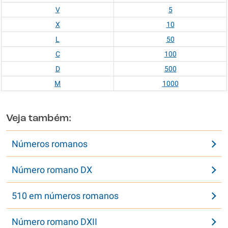
V
5
X
10
L
50
C
100
D
500
M
1000
Veja também:
Números romanos
Número romano DX
510 em números romanos
Número romano DXII