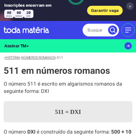
Inscrições encerram em
×
Garantir vaga
00
00
20
DIAS
HORAS
MIN
Busque
MEN
Assinar TM+
›
HISTÓRIA
›
NÚMEROS ROMANOS
›
511
511 em números romanos
O número 511 é escrito em algarismos romanos da
seguinte forma: DXI
511
=
DXI
O número
DXI
é construído da seguinte forma:
500 + 10