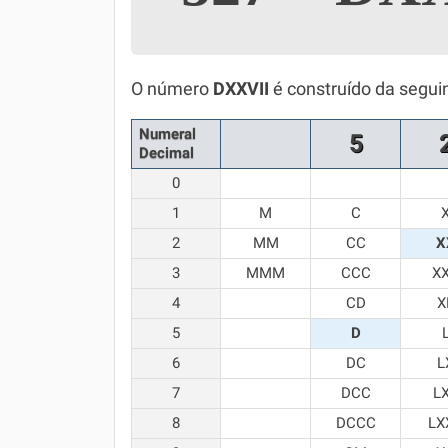
Simulador SiSU
Física
Química
O número
DXXVII
é construído da segui
Todos os Exercícios
Numeral
5
Decimal
0
1
M
C
2
MM
CC
X
3
MMM
CCC
X
4
CD
X
5
D
6
DC
L
7
DCC
L
8
DCCC
LX