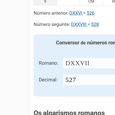
9
CM
X
Número anterior:
DXXVI
=
526
Número seguinte:
DXXVIII
=
528
Conversor
números ro
de
DXXVII
Romano:
Decimal:
Os algarismos romanos