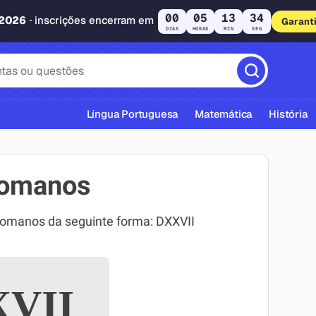
00
05
13
33
 2026
· inscrições encerram em
Garant
DIAS
HORAS
MIN
SEG
Língua Portuguesa
Matemática
História
romanos
romanos da seguinte forma: DXXVII
cas ABNT
VII