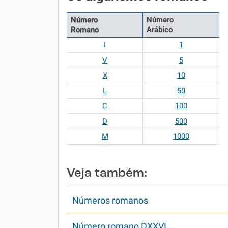
Número
Número
Romano
Arábico
I
1
V
5
X
10
L
50
C
100
D
500
M
1000
Veja também:
Números romanos
Número romano DXXVI