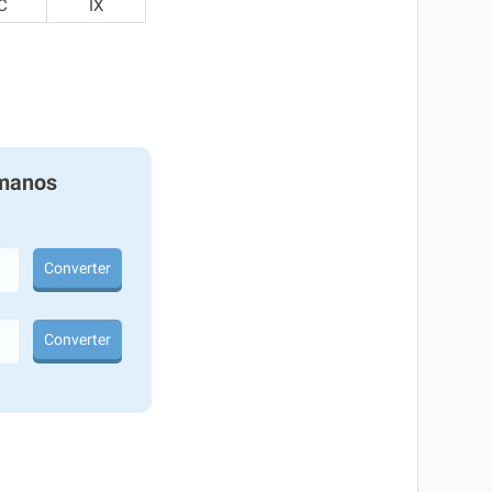
C
IX
manos
Converter
Converter