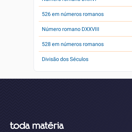
526 em números romanos
Número romano DXXVIII
528 em números romanos
Divisão dos Séculos