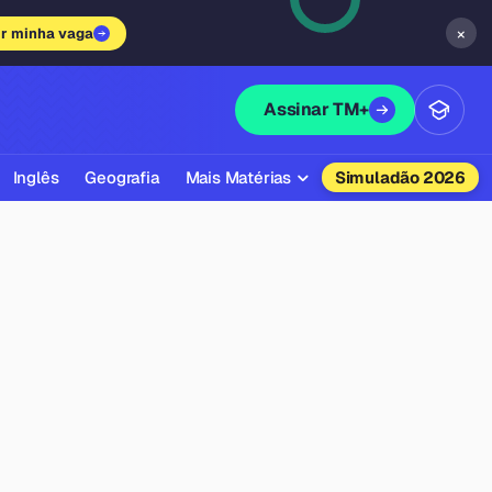
×
ir minha vaga
Assinar TM+
Inglês
Geografia
Mais Matérias
Simuladão 2026
Biologia
Química
Física
Filosofia
Literatura
Sociologia
Educação Física