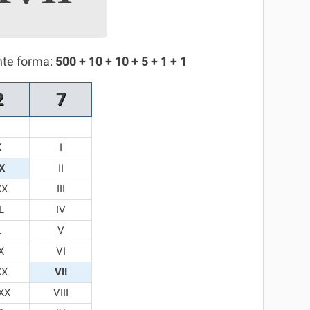
nte forma:
500 + 10 + 10 + 5 + 1 + 1
2
7
X
I
X
II
XX
III
L
IV
L
V
X
VI
XX
VII
XX
VIII