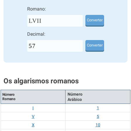
Romano:
LVII
Converter
Decimal:
Converter
Os algarismos romanos
Número
Número
Romano
Arábico
I
1
V
5
X
10