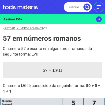
Busque
MEN
Assinar TM+
›
HISTÓRIA
›
NÚMEROS ROMANOS
›
57
57 em números romanos
O número 57 é escrito em algarismos romanos da
seguinte forma: LVII
57
=
LVII
O número
LVII
é construído da seguinte forma:
50 + 5 +
1 + 1
Numeral
5
7
Decimal