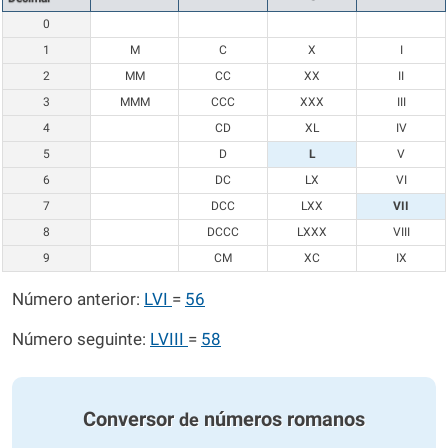
0
1
M
C
X
I
2
MM
CC
XX
II
3
MMM
CCC
XXX
III
4
CD
XL
IV
5
D
L
V
6
DC
LX
VI
7
DCC
LXX
VII
8
DCCC
LXXX
VIII
9
CM
XC
IX
Número anterior:
LVI
=
56
Número seguinte:
LVIII
=
58
Conversor
números romanos
de