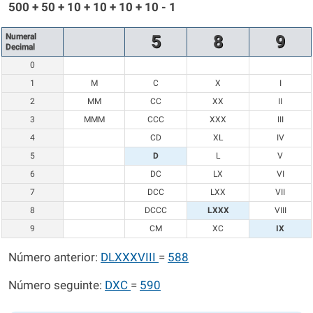
500 + 50 + 10 + 10 + 10 + 10 - 1
Numeral
5
8
9
Decimal
0
1
M
C
X
I
2
MM
CC
XX
II
3
MMM
CCC
XXX
III
4
CD
XL
IV
5
D
L
V
6
DC
LX
VI
7
DCC
LXX
VII
8
DCCC
LXXX
VIII
9
CM
XC
IX
Número anterior:
DLXXXVIII
=
588
Número seguinte:
DXC
=
590