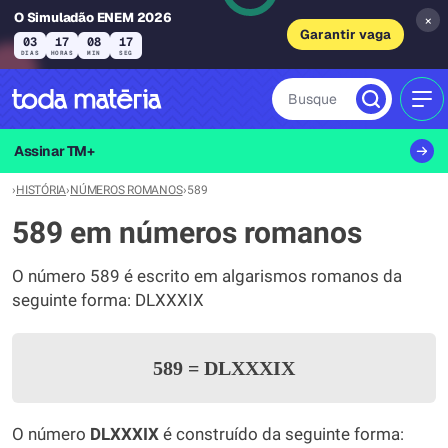
O Simuladão ENEM 2026
×
Garantir vaga
03
17
08
17
DIAS
HORAS
MIN
SEG
Busque
MEN
Assinar TM+
›
HISTÓRIA
›
NÚMEROS ROMANOS
›
589
589 em números romanos
O número 589 é escrito em algarismos romanos da
seguinte forma: DLXXXIX
589
=
DLXXXIX
O número
DLXXXIX
é construído da seguinte forma: