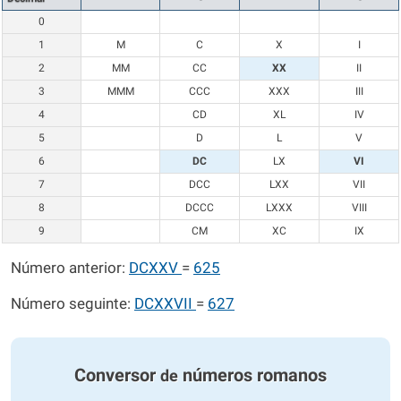
0
1
M
C
X
I
2
MM
CC
XX
II
3
MMM
CCC
XXX
III
4
CD
XL
IV
5
D
L
V
6
DC
LX
VI
7
DCC
LXX
VII
8
DCCC
LXXX
VIII
9
CM
XC
IX
Número anterior:
DCXXV
=
625
Número seguinte:
DCXXVII
=
627
Conversor
números romanos
de