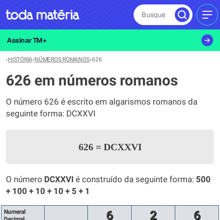
Busque
MEN
Assinar TM+
›
HISTÓRIA
›
NÚMEROS ROMANOS
›
626
626 em números romanos
O número 626 é escrito em algarismos romanos da
seguinte forma: DCXXVI
626
=
DCXXVI
O número
DCXXVI
é construído da seguinte forma:
500
+ 100 + 10 + 10 + 5 + 1
Numeral
6
2
6
Decimal