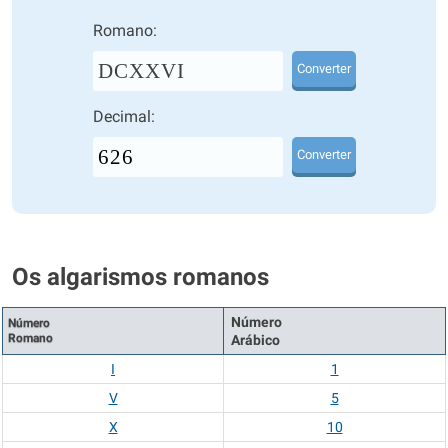
Romano:
DCXXVI
Converter
Decimal:
Converter
Os algarismos romanos
Número
Número
Romano
Arábico
I
1
V
5
X
10