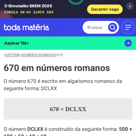
O Simuladão ENEM 2026
×
Garantir vaga
COMEÇA EM
4H 31MIN 59S
Busque
MEN
Assinar TM+
›
HISTÓRIA
›
NÚMEROS ROMANOS
›
670
670 em números romanos
O número 670 é escrito em algarismos romanos da
seguinte forma: DCLXX
670
=
DCLXX
O número
DCLXX
é construído da seguinte forma:
500 +