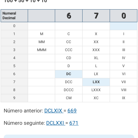
100 + 50 + 10 + 10
Numeral
6
7
0
Decimal
0
1
M
C
X
I
2
MM
CC
XX
II
3
MMM
CCC
XXX
III
4
CD
XL
IV
5
D
L
V
6
DC
LX
VI
7
DCC
LXX
VII
8
DCCC
LXXX
VIII
9
CM
XC
IX
Número anterior:
DCLXIX
=
669
Número seguinte:
DCLXXI
=
671