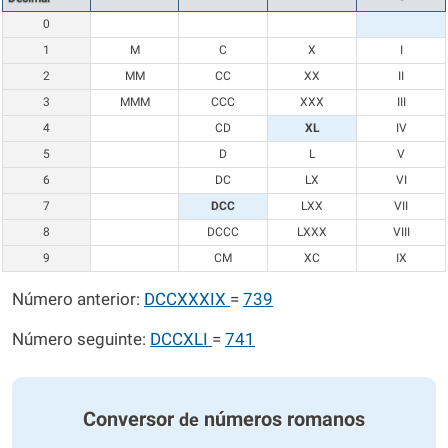
0
1
M
C
X
I
2
MM
CC
XX
II
3
MMM
CCC
XXX
III
4
CD
XL
IV
5
D
L
V
6
DC
LX
VI
7
DCC
LXX
VII
8
DCCC
LXXX
VIII
9
CM
XC
IX
Número anterior:
DCCXXXIX
=
739
Número seguinte:
DCCXLI
=
741
Conversor
números romanos
de