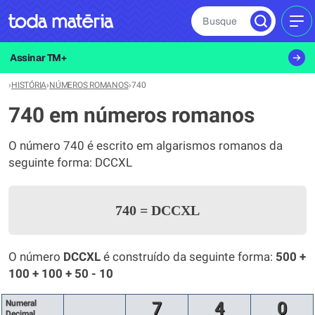
Busque
MEN
Assinar TM+
›
HISTÓRIA
›
NÚMEROS ROMANOS
›
740
740 em números romanos
O número 740 é escrito em algarismos romanos da
seguinte forma: DCCXL
740
=
DCCXL
O número
DCCXL
é construído da seguinte forma:
500 +
100 + 100 + 50 - 10
Numeral
7
4
0
Decimal