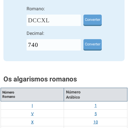
Romano:
DCCXL
Converter
Decimal:
Converter
Os algarismos romanos
Número
Número
Romano
Arábico
I
1
V
5
X
10