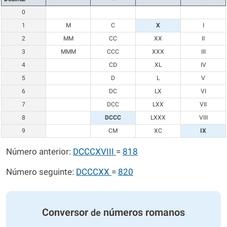
0
1
M
C
X
I
2
MM
CC
XX
II
3
MMM
CCC
XXX
III
4
CD
XL
IV
5
D
L
V
6
DC
LX
VI
7
DCC
LXX
VII
8
DCCC
LXXX
VIII
9
CM
XC
IX
Número anterior:
DCCCXVIII
=
818
Número seguinte:
DCCCXX
=
820
Conversor
números romanos
de