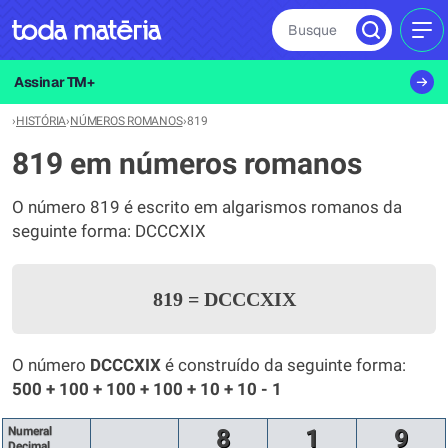
Busque
MEN
Assinar TM+
›
HISTÓRIA
›
NÚMEROS ROMANOS
›
819
819 em números romanos
O número 819 é escrito em algarismos romanos da
seguinte forma: DCCCXIX
819
=
DCCCXIX
O número
DCCCXIX
é construído da seguinte forma:
500 + 100 + 100 + 100 + 10 + 10 - 1
Numeral
8
1
9
Decimal