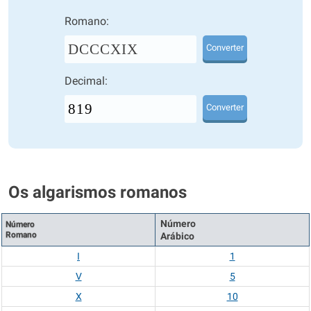
Romano:
DCCCXIX
Converter
Decimal:
Converter
Os algarismos romanos
Número
Número
Romano
Arábico
I
1
V
5
X
10