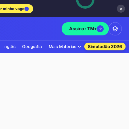
×
ir minha vaga
Assinar TM+
Inglês
Geografia
Mais Matérias
Simuladão 2026
Biologia
Química
Física
Filosofia
Literatura
Sociologia
Educação Física