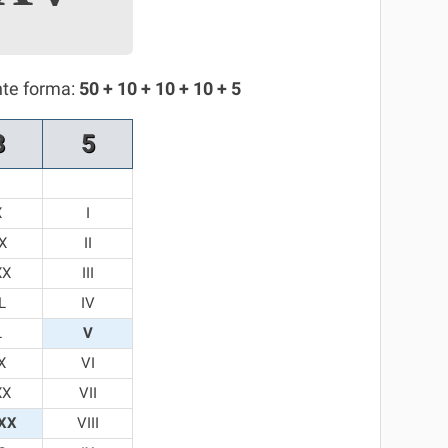
nte forma:
50 + 10 + 10 + 10 + 5
8
5
X
I
X
II
XX
III
L
IV
L
V
X
VI
XX
VII
XX
VIII