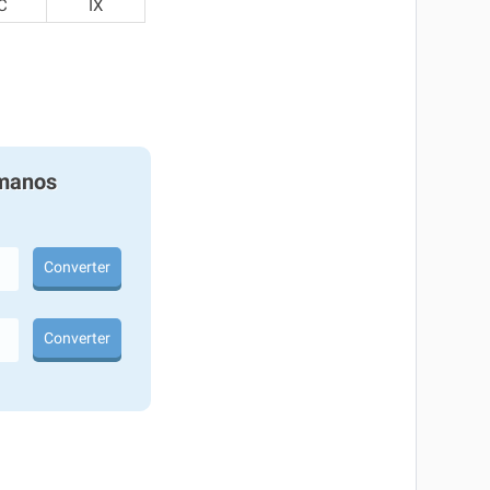
C
IX
manos
Converter
Converter