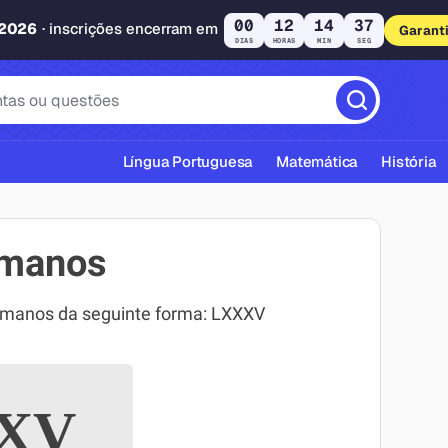
00
12
14
36
 2026
· inscrições encerram em
Garant
DIAS
HORAS
MIN
SEG
Língua Portuguesa
Matemática
História
omanos
omanos da seguinte forma: LXXXV
cas ABNT
XV