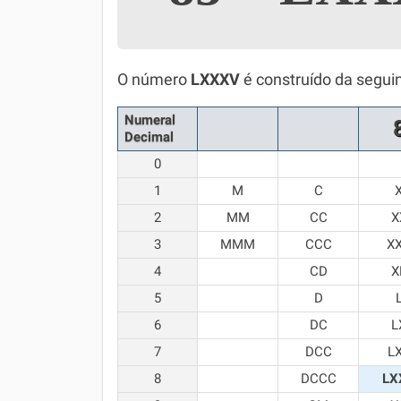
Simulador SiSU
Física
Química
O número
LXXXV
é construído da segui
Todos os Exercícios
Numeral
Decimal
0
1
M
C
2
MM
CC
X
3
MMM
CCC
X
4
CD
X
5
D
6
DC
L
7
DCC
L
8
DCCC
LX