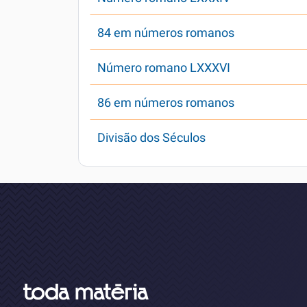
84 em números romanos
Número romano LXXXVI
86 em números romanos
Divisão dos Séculos