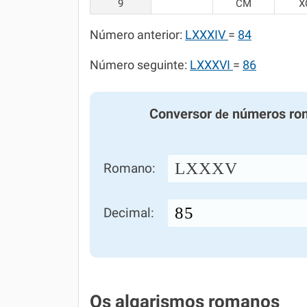
9
CM
X
Número anterior:
LXXXIV
=
84
Número seguinte:
LXXXVI
=
86
Conversor
números ro
de
LXXXV
Romano:
Decimal:
Os algarismos romanos