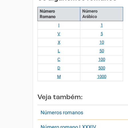
Número
Número
Romano
Arábico
I
1
V
5
X
10
L
50
C
100
D
500
M
1000
Veja também:
Números romanos
Número romano LXXXIV