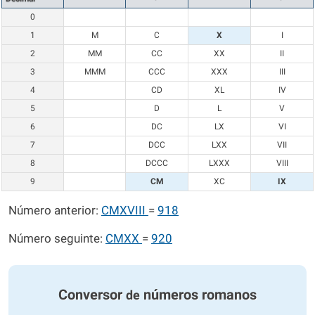
0
1
M
C
X
I
2
MM
CC
XX
II
3
MMM
CCC
XXX
III
4
CD
XL
IV
5
D
L
V
6
DC
LX
VI
7
DCC
LXX
VII
8
DCCC
LXXX
VIII
9
CM
XC
IX
Número anterior:
CMXVIII
=
918
Número seguinte:
CMXX
=
920
Conversor
números romanos
de