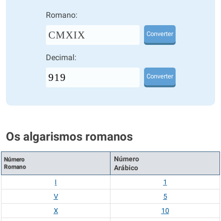
Romano:
CMXIX
Converter
Decimal:
Converter
Os algarismos romanos
Número
Número
Romano
Arábico
I
1
V
5
X
10