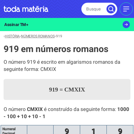
Busque
MEN
Assinar TM+
›
HISTÓRIA
›
NÚMEROS ROMANOS
›
919
919 em números romanos
O número 919 é escrito em algarismos romanos da
seguinte forma: CMXIX
919
=
CMXIX
O número
CMXIX
é construído da seguinte forma:
1000
- 100 + 10 + 10 - 1
Numeral
9
1
9
Decimal