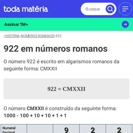
Busque
MEN
Assinar TM+
›
HISTÓRIA
›
NÚMEROS ROMANOS
›
922
922 em números romanos
O número 922 é escrito em algarismos romanos da
seguinte forma: CMXXII
922
=
CMXXII
O número
CMXXII
é construído da seguinte forma:
1000 - 100 + 10 + 10 + 1 + 1
Numeral
9
2
2
Decimal