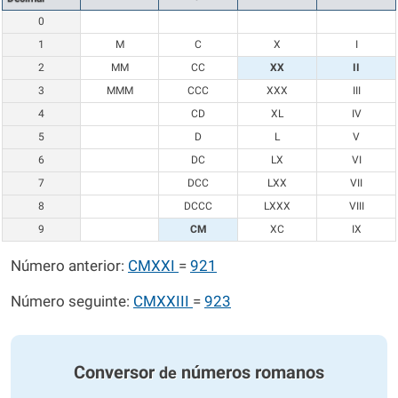
0
1
M
C
X
I
2
MM
CC
XX
II
3
MMM
CCC
XXX
III
4
CD
XL
IV
5
D
L
V
6
DC
LX
VI
7
DCC
LXX
VII
8
DCCC
LXXX
VIII
9
CM
XC
IX
Número anterior:
CMXXI
=
921
Número seguinte:
CMXXIII
=
923
Conversor
números romanos
de