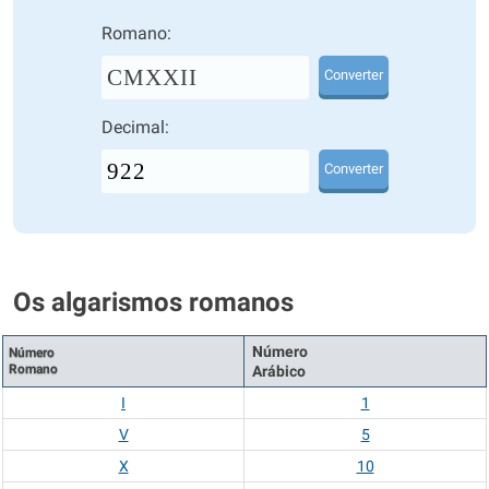
Romano:
CMXXII
Converter
Decimal:
Converter
Os algarismos romanos
Número
Número
Romano
Arábico
I
1
V
5
X
10