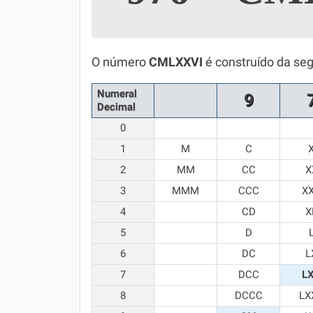
Simulador SiSU
Física
Química
O número
CMLXXVI
é construído da se
Todos os Exercícios
Numeral
9
Decimal
0
1
M
C
2
MM
CC
X
3
MMM
CCC
X
4
CD
X
5
D
6
DC
L
7
DCC
L
8
DCCC
LX