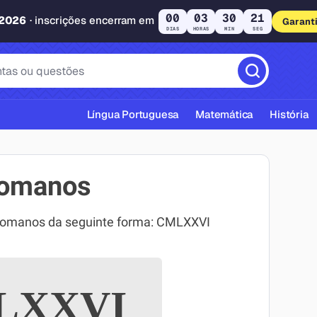
00
03
30
20
 2026
· inscrições encerram em
Garant
DIAS
HORAS
MIN
SEG
Língua Portuguesa
Matemática
História
romanos
 romanos da seguinte forma: CMLXXVI
cas ABNT
LXXVI