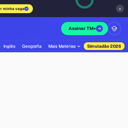
×
ir minha vaga
Assinar TM+
Inglês
Geografia
Mais Matérias
Simuladão 2026
Biologia
Química
Física
Filosofia
Literatura
Sociologia
Educação Física