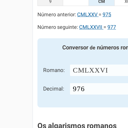
9
CM
X
Número anterior:
CMLXXV
=
975
Número seguinte:
CMLXXVII
=
977
Conversor
números ro
de
CMLXXVI
Romano:
Decimal:
Os algarismos romanos