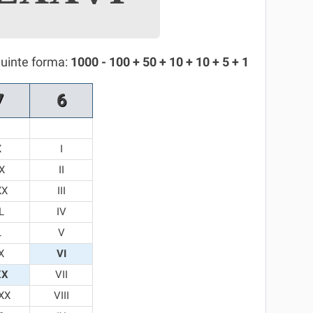
guinte forma:
1000 - 100 + 50 + 10 + 10 + 5 + 1
7
6
X
I
X
II
XX
III
L
IV
L
V
X
VI
XX
VII
XX
VIII