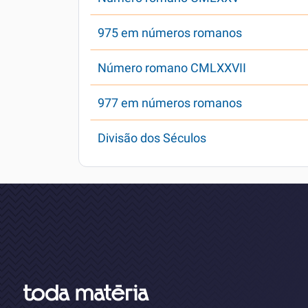
975 em números romanos
Número romano CMLXXVII
977 em números romanos
Divisão dos Séculos