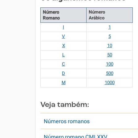
Número
Número
Romano
Arábico
I
1
V
5
X
10
L
50
C
100
D
500
M
1000
Veja também:
Números romanos
Número romano CMLXXV