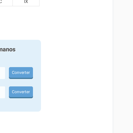
C
IX
manos
Converter
Converter