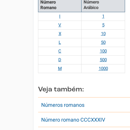
Número
Número
Romano
Arábico
I
1
V
5
X
10
L
50
C
100
D
500
M
1000
Veja também:
Números romanos
Número romano CCCXXXIV