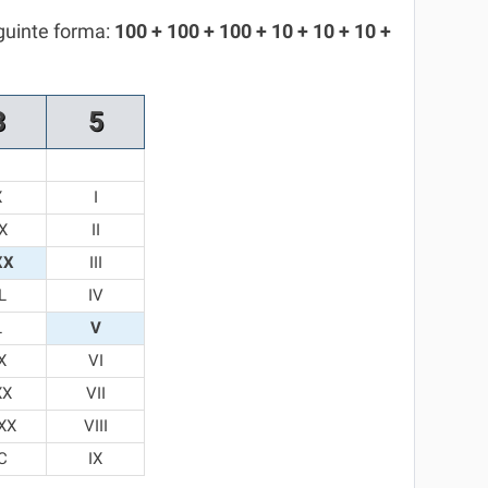
guinte forma:
100 + 100 + 100 + 10 + 10 + 10 +
3
5
X
I
X
II
XX
III
L
IV
L
V
X
VI
XX
VII
XX
VIII
C
IX