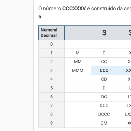
Química
O número
CCCXXXV
é construído da se
5
Todos os Exercícios
Numeral
3
Decimal
0
1
M
C
2
MM
CC
X
3
MMM
CCC
X
4
CD
X
5
D
6
DC
L
7
DCC
L
8
DCCC
LX
9
CM
X