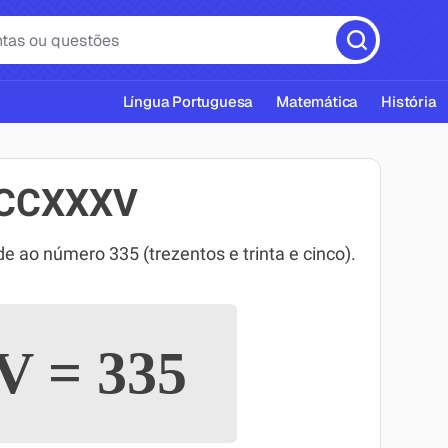
Língua Portuguesa
Matemática
História
CCCXXXV
o número 335 (trezentos e trinta e cinco).
cas ABNT
XV
=
335