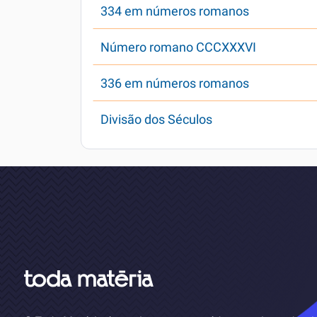
334 em números romanos
Número romano CCCXXXVI
336 em números romanos
Divisão dos Séculos