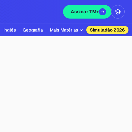
Assinar TM+
Inglês
Geografia
Mais Matérias
Simuladão 2026
Biologia
Química
Física
Filosofia
Literatura
Sociologia
Educação Física
Todas as Matérias