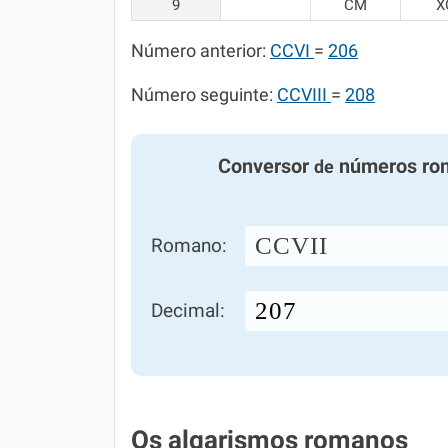
9
CM
X
Número anterior:
CCVI
=
206
Número seguinte:
CCVIII
=
208
Conversor
números ro
de
CCVII
Romano:
Decimal:
Os algarismos romanos