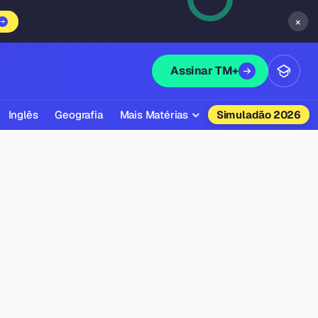
×
Assinar TM+
Inglês
Geografia
Mais Matérias
Simuladão 2026
Biologia
Química
Física
Filosofia
Literatura
Sociologia
Educação Física