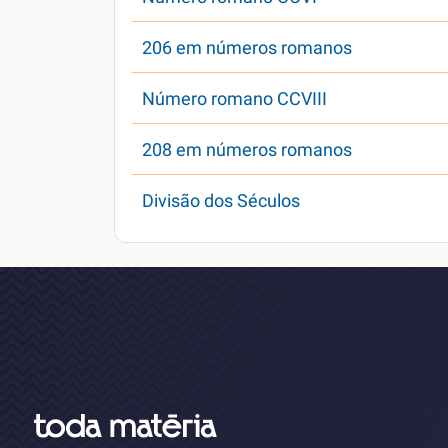
206 em números romanos
Número romano CCVIII
208 em números romanos
Divisão dos Séculos