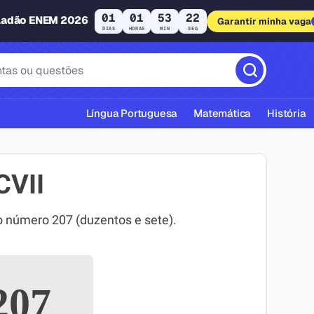
01
01
53
21
ladão ENEM 2026
Garantir minha vaga
DIAS
HORAS
MIN
SEG
Língua Portuguesa
Matemática
História
CVII
 número 207 (duzentos e sete).
cas ABNT
207