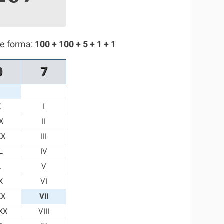
te forma:
100 + 100 + 5 + 1 + 1
0
7
X
I
X
II
XX
III
L
IV
L
V
X
VI
XX
VII
XX
VIII