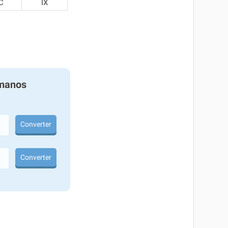
C
IX
manos
Converter
Converter