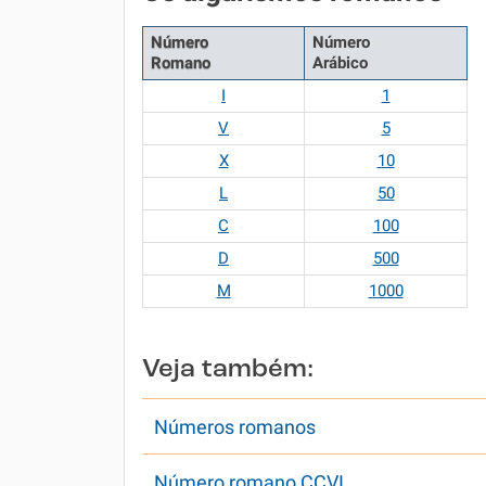
Número
Número
Romano
Arábico
I
1
V
5
X
10
L
50
C
100
D
500
M
1000
Veja também:
Números romanos
Número romano CCVI