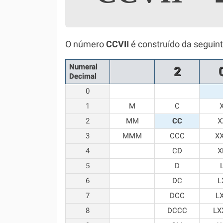
Simulador SiSU
Física
Química
O número
CCVII
é construído da seguin
Todos os Exercícios
Numeral
2
Decimal
0
1
M
C
2
MM
CC
X
3
MMM
CCC
X
4
CD
X
5
D
6
DC
L
7
DCC
L
8
DCCC
LX