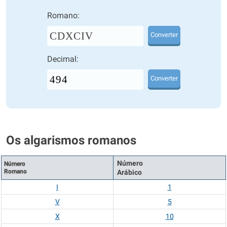
Romano:
CDXCIV
Converter
Decimal:
Converter
Os algarismos romanos
Número
Número
Romano
Arábico
I
1
V
5
X
10