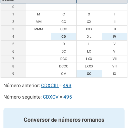
0
1
M
C
X
I
2
MM
CC
XX
II
3
MMM
CCC
XXX
III
4
CD
XL
IV
5
D
L
V
6
DC
LX
VI
7
DCC
LXX
VII
8
DCCC
LXXX
VIII
9
CM
XC
IX
Número anterior:
CDXCIII
=
493
Número seguinte:
CDXCV
=
495
Conversor
números romanos
de