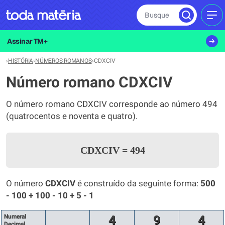
Busque
MEN
Assinar TM+
›
HISTÓRIA
›
NÚMEROS ROMANOS
›
CDXCIV
Número romano CDXCIV
O número romano CDXCIV corresponde ao número 494
(quatrocentos e noventa e quatro).
CDXCIV
=
494
O número
CDXCIV
é construído da seguinte forma:
500
- 100 + 100 - 10 + 5 - 1
Numeral
4
9
4
Decimal