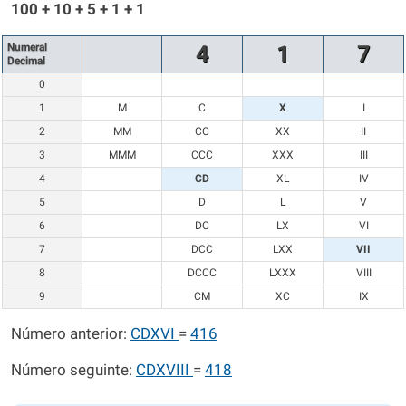
100 + 10 + 5 + 1 + 1
Numeral
4
1
7
Decimal
0
1
M
C
X
I
2
MM
CC
XX
II
3
MMM
CCC
XXX
III
4
CD
XL
IV
5
D
L
V
6
DC
LX
VI
7
DCC
LXX
VII
8
DCCC
LXXX
VIII
9
CM
XC
IX
Número anterior:
CDXVI
=
416
Número seguinte:
CDXVIII
=
418