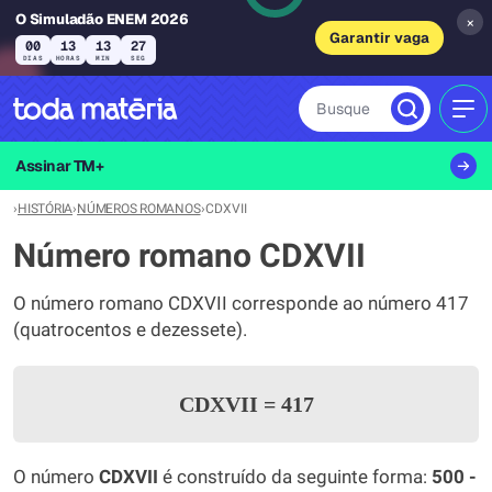
O Simuladão ENEM 2026
×
Garantir vaga
00
13
13
26
DIAS
HORAS
MIN
SEG
Busque
MEN
Assinar TM+
›
HISTÓRIA
›
NÚMEROS ROMANOS
›
CDXVII
Número romano CDXVII
O número romano CDXVII corresponde ao número 417
(quatrocentos e dezessete).
CDXVII
=
417
O número
CDXVII
é construído da seguinte forma:
500 -