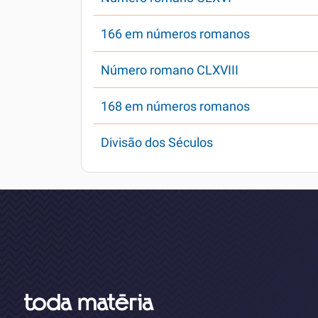
166 em números romanos
Número romano CLXVIII
168 em números romanos
Divisão dos Séculos