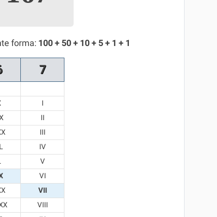
nte forma:
100 + 50 + 10 + 5 + 1 + 1
6
7
X
I
X
II
XX
III
L
IV
L
V
X
VI
XX
VII
XX
VIII