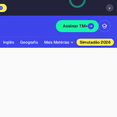
×
Assinar TM+
Inglês
Geografia
Mais Matérias
Simuladão 2026
Biologia
Química
Física
Filosofia
Literatura
Sociologia
Educação Física