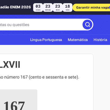
03
23
23
18
ladão ENEM 2026
Garantir minha vaga
DIAS
HORAS
MIN
SEG
Língua Portuguesa
Matemática
História
LXVII
 número 167 (cento e sessenta e sete).
cas ABNT
167