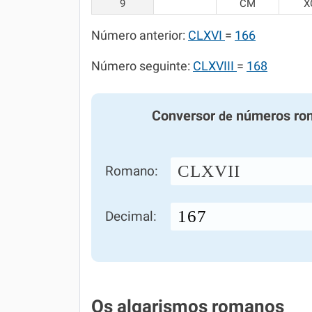
9
CM
X
Número anterior:
CLXVI
=
166
Número seguinte:
CLXVIII
=
168
Conversor
números ro
de
CLXVII
Romano:
Decimal:
Os algarismos romanos