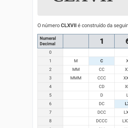
Simulador SiSU
Física
Química
O número
CLXVII
é construído da segui
Todos os Exercícios
Numeral
1
Decimal
0
1
M
C
2
MM
CC
X
3
MMM
CCC
X
4
CD
X
5
D
6
DC
L
7
DCC
L
8
DCCC
LX