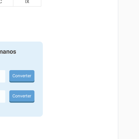
C
IX
manos
Converter
Converter