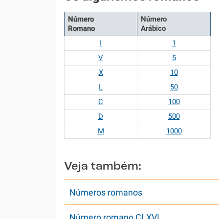
Número
Número
Romano
Arábico
I
1
V
5
X
10
L
50
C
100
D
500
M
1000
Veja também:
Números romanos
Número romano CLXVI