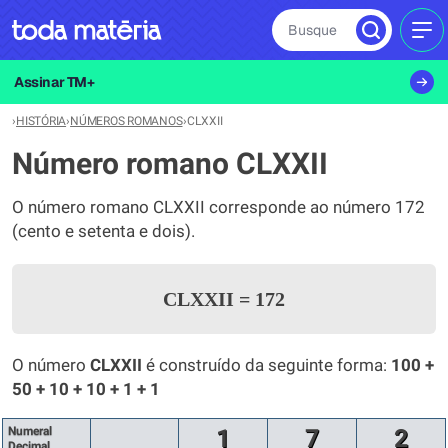
Busque
MEN
Assinar TM+
›
HISTÓRIA
›
NÚMEROS ROMANOS
›
CLXXII
Número romano CLXXII
O número romano CLXXII corresponde ao número 172
(cento e setenta e dois).
CLXXII
=
172
O número
CLXXII
é construído da seguinte forma:
100 +
50 + 10 + 10 + 1 + 1
Numeral
1
7
2
Decimal