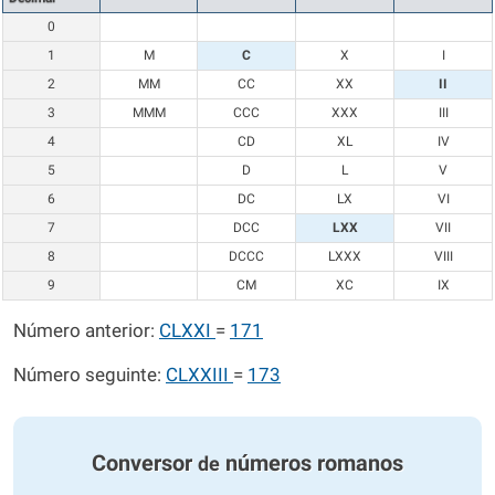
0
1
M
C
X
I
2
MM
CC
XX
II
3
MMM
CCC
XXX
III
4
CD
XL
IV
5
D
L
V
6
DC
LX
VI
7
DCC
LXX
VII
8
DCCC
LXXX
VIII
9
CM
XC
IX
Número anterior:
CLXXI
=
171
Número seguinte:
CLXXIII
=
173
Conversor
números romanos
de