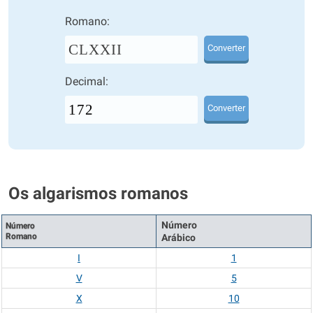
Romano:
CLXXII
Converter
Decimal:
Converter
Os algarismos romanos
Número
Número
Romano
Arábico
I
1
V
5
X
10