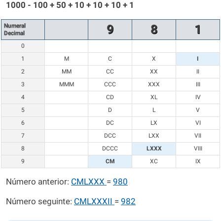
1000 - 100 + 50 + 10 + 10 + 10 + 1
Numeral
9
8
1
Decimal
0
1
M
C
X
I
2
MM
CC
XX
II
3
MMM
CCC
XXX
III
4
CD
XL
IV
5
D
L
V
6
DC
LX
VI
7
DCC
LXX
VII
8
DCCC
LXXX
VIII
9
CM
XC
IX
Número anterior:
CMLXXX
=
980
Número seguinte:
CMLXXXII
=
982