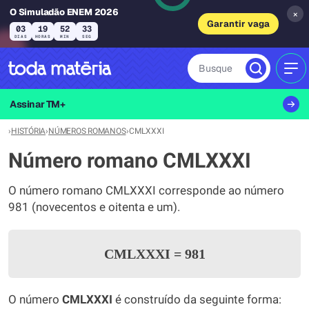
O Simuladão ENEM 2026
×
Garantir vaga
03
19
52
33
DIAS
HORAS
MIN
SEG
Busque
MEN
Assinar TM+
›
HISTÓRIA
›
NÚMEROS ROMANOS
›
CMLXXXI
Número romano CMLXXXI
O número romano CMLXXXI corresponde ao número
981 (novecentos e oitenta e um).
CMLXXXI
=
981
O número
CMLXXXI
é construído da seguinte forma: